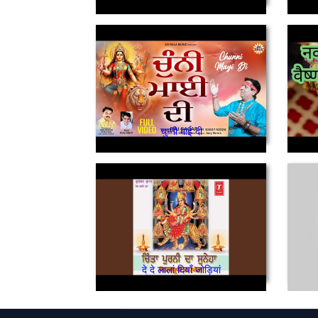
चुन्नी माई दी
दे दे लालां दियाँ जोड़ियां