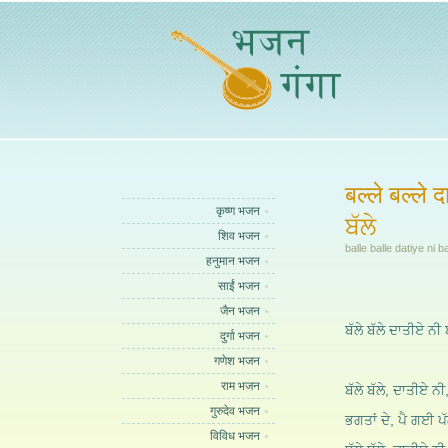
बल्ले बल्ले 
कृष्ण भजन
ਬੱਲੇ
शिव भजन
balle balle datiye ni ba
हनुमान भजन
साईं भजन
जैन भजन
ਬੱਲੇ ਬੱਲੇ ਦਾਤੀਏ ਨੀ ਬ
दुर्गा भजन
गणेश भजन
राम भजन
ਬੱਲੇ ਬੱਲੇ, ਦਾਤੀਏ ਨੀ
गुरुदेव भजन
ਭਗਤਾਂ ਦੇ, ਪੈ ਗਈ ਪੱਲ
विविध भजन