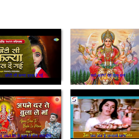
छोटी सी कन्या दरस दे गई
मन्ने चरणों का दास बना
ेनू अपने दर ते बुला ले शेरा वालडीये
जय जय हे जगदम्बे माता