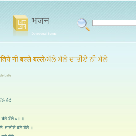
भजन
Devotional Songs
दातिये नी बल्ले बल्ले/ਬੱਲੇ ਬੱਲੇ ਦਾਤੀਏ ਨੀ ਬੱਲੇ
lle balle
ੱਲੇ ਬੱਲੇ
, ਬੱਲੇ ਬੱਲੇ x॥-॥
ੇ, ਦਾਤੀਏ ਬੱਲੇ ਬੱਲੇ ॥