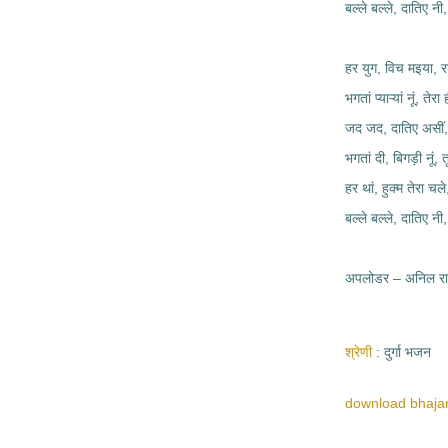
बल्ले बल्ले, दातिए नी,
हर युग, विच मइया, रा
भगतां प्याऱ्यां नूं, तेर
जद जद, दातिए असीं, त
भगतां दी, बिगड़ी नूं, 
हर थां, हुक्म तेरा चले
बल्ले बल्ले, दातिए नी,
अपलोडर – अनिल रामम
श्रेणी
दुर्गा भजन
download bhajan