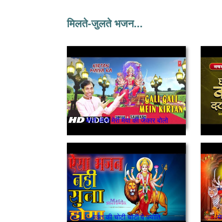
मिलते-जुलते भजन...
बोलो बोलो मेरी मैया की जैकार बोलो
पर्वत की चोटी चोटी पे ज्योति
म