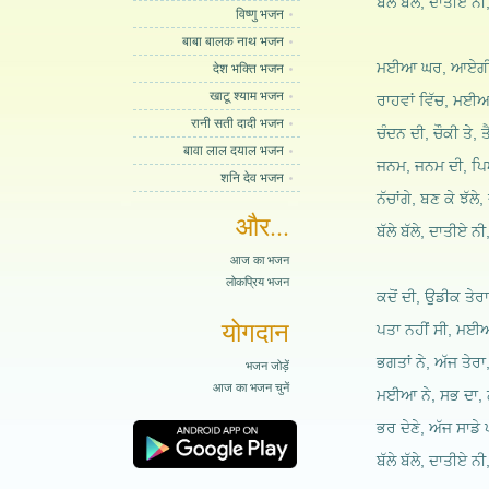
ਬੱਲੇ ਬੱਲੇ, ਦਾਤੀਏ ਨੀ, 
विष्णु भजन
बाबा बालक नाथ भजन
ਮਈਆ ਘਰ, ਆਏਗੀ ਤਾ
देश भक्ति भजन
खाटू श्याम भजन
ਰਾਹਵਾਂ ਵਿੱਚ, ਮਈਆ 
रानी सती दादी भजन
ਚੰਦਨ ਦੀ, ਚੌਕੀ ਤੇ, ਤ
बावा लाल दयाल भजन
ਜਨਮ, ਜਨਮ ਦੀ, ਪਿ
शनि देव भजन
ਨੱਚਾਂਗੇ, ਬਣ ਕੇ ਝੱਲੇ,
और...
ਬੱਲੇ ਬੱਲੇ, ਦਾਤੀਏ ਨੀ, 
आज का भजन
लोकप्रिय भजन
ਕਦੋਂ ਦੀ, ਉਡੀਕ ਤੇ
योगदान
ਪਤਾ ਨਹੀਂ ਸੀ, ਮਈਆ
ਭਗਤਾਂ ਨੇ, ਅੱਜ ਤੇ
भजन जोड़ें
आज का भजन चुनें
ਮਈਆ ਨੇ, ਸਭ ਦਾ,
ਭਰ ਦੇਣੇ, ਅੱਜ ਸਾਡੇ ਪ
ਬੱਲੇ ਬੱਲੇ, ਦਾਤੀਏ ਨੀ, 