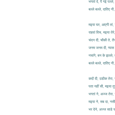
भगतां दे, पै गई पल्ले,
बल्ले बल्ले, दातिए नी,
मइया घर, आएगी तां, 
राहवां विच, मइया तेरे
चंदन दी, चौकी ते, तैनू
जनम जनम दी, प्यास ब
नचांगे, बन के झल्ले, 
बल्ले बल्ले, दातिए नी,
कदों दी, उडीक तेरा
पता नहीं सी, मइया तु
भगतां ने, अज्ज तेर
मइया ने, सब दा, नस
भर देने, अज्ज साडे पल