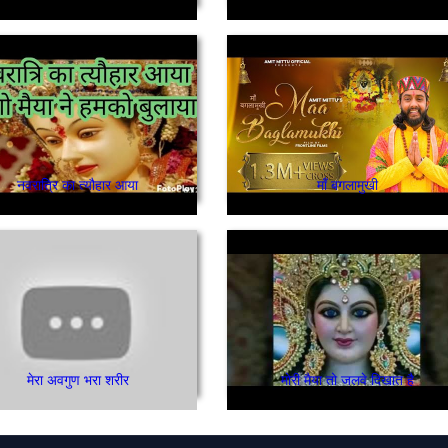
नवरात्रि का त्यौहार आया
माँ बगलामुखी
मेरा अवगुण भरा शरीर
मोरी मैया तो जलवे दिखात है