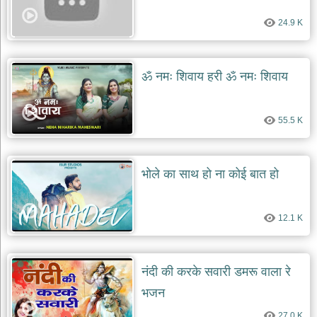
दयाल
भजन
24.9 K
bawa
lal
dayal
bhajans
ॐ नमः शिवाय हरी ॐ नमः शिवाय
शनि
देव
भजन
55.5 K
shani
dev
bhajans
आज
भोले का साथ हो ना कोई बात हो
का
भजन
bhajan
12.1 K
of
the
day
भजन
नंदी की करके सवारी डमरू वाला रे
जोड़ें
भजन
add
bhajans
27.0 K