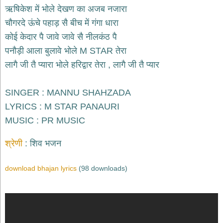
भजन
ऋषिकेश में भोले देखण का अजब नजारा
hanuman
चौगरदे ऊंचे पहाड़ सै बीच में गंगा धारा
bhajans
कोई केदार पै जावे जावे सै नीलकंठ पै
साईं
पनौड़ी आला बुलावे भोले M STAR तेरा
भजन
sai
लागै जी तै प्यारा भोले हरिद्वार तेरा , लागै जी तै प्यार
bhajans
जैन
SINGER : MANNU SHAHZADA
भजन
jain
LYRICS : M STAR PANAURI
bhajans
MUSIC : PR MUSIC
दुर्गा
भजन
श्रेणी
शिव भजन
durga
bhajans
download bhajan lyrics
(98 downloads)
गणेश
भजन
ganesh
bhajans
राम