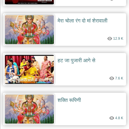
मेरा चोला रंग दो मां शेरावाली
12.9 K
हट जा पुजारी आगे से
7.6 K
शक्ति रूपिणी
4.8 K