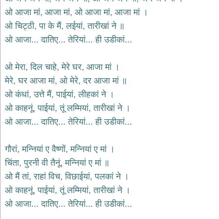
दयाल
ओ आजा मां, आजा मां, ओ आजा मां, आजा मां ।
भजन
bawa
ओ चिट्ठी, पा के मैं, लईयां, तारीखां ने ॥
lal
dayal
ओ आजा... दातिए... तेरियां... ही उडीकां...
bhajans
शनि
ओ मेरा, दिल चाहे, मेरे घर, आजा मां ।
देव
भजन
मेरे, घर आजा मां, ओ मेरे, दर आजा मां ॥
shani
ओ कंधां, उत्ते मैं, पाईयां, लीहकां ने ।
dev
bhajans
ओ काहनूं, पाईयां, तूं लम्मियां, तारीखां ने ।
आज
ओ आजा... दातिए... तेरियां... ही उडीकां...
का
भजन
bhajan
गौरां, मन्नियां ए वैष्णों, मन्नियां ए मां ।
of
the
चिंता, पुरनी वी तैनूं, मन्नियां ए मां ॥
day
ओ मैं तां, राहां विच, विछाईयां, पलकां ने ।
भजन
ओ काहनूं, पाईयां, तूं लम्मियां, तारीखां ने ।
जोड़ें
add
ओ आजा... दातिए... तेरियां... ही उडीकां...
bhajans