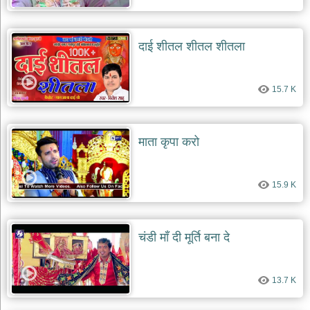
दाई शीतल शीतल शीतला
15.7 K
माता कृपा करो
15.9 K
चंडी माँ दी मूर्ति बना दे
13.7 K