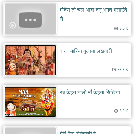
मंदिरा तो चल आवा तनु भगत भुलाउंदे
ने
7.5 K
वाजा मारिया बुलाया लखवारी
38.8 K
रब केहन नालो माँ केहना सिखिया
8.9 K
मेरी मैया शेरोवाली है