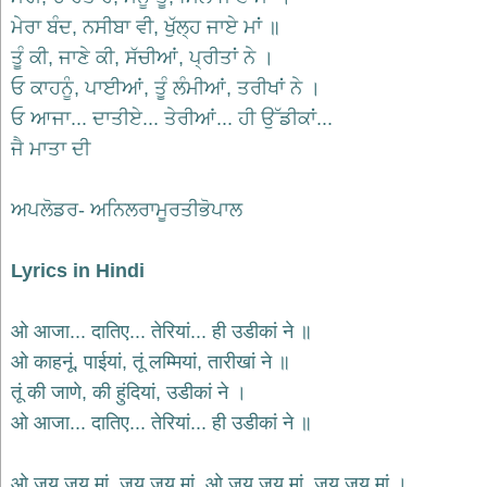
ਮੇਰਾ ਬੰਦ, ਨਸੀਬਾ ਵੀ, ਖੁੱਲ੍ਹ ਜਾਏ ਮਾਂ ॥
देश
ਤੂੰ ਕੀ, ਜਾਣੇ ਕੀ, ਸੱਚੀਆਂ, ਪ੍ਰੀਤਾਂ ਨੇ ।
भक्ति
भजन
ਓ ਕਾਹਨੂੰ, ਪਾਈਆਂ, ਤੂੰ ਲੰਮੀਆਂ, ਤਰੀਖਾਂ ਨੇ ।
patriotic
ਓ ਆਜਾ... ਦਾਤੀਏ... ਤੇਰੀਆਂ... ਹੀ ਉੱਡੀਕਾਂ...
bhajans
ਜੈ ਮਾਤਾ ਦੀ
खाटू
श्याम
भजन
ਅਪਲੋਡਰ- ਅਨਿਲਰਾਮੂਰਤੀਭੋਪਾਲ
khatu
shaym
bhajans
Lyrics in Hindi
रानी
सती
ओ आजा... दातिए... तेरियां... ही उडीकां ने ॥
दादी
भजन
ओ काहनूं, पाईयां, तूं लम्मियां, तारीखां ने ॥
rani
sati
तूं की जाणे, की हुंदियां, उडीकां ने ।
dadi
bhajans
ओ आजा... दातिए... तेरियां... ही उडीकां ने ॥
बावा
लाल
ओ जय जय मां, जय जय मां, ओ जय जय मां, जय जय मां ।