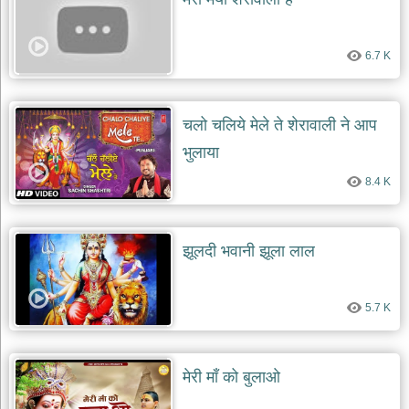
6.7 K
चलो चलिये मेले ते शेरावाली ने आप
भुलाया
8.4 K
झूलदी भवानी झूला लाल
5.7 K
मेरी माँ को बुलाओ