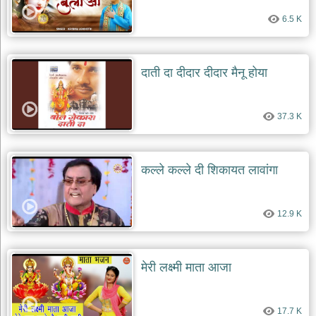
6.5 K
दाती दा दीदार दीदार मैनू होया
37.3 K
कल्ले कल्ले दी शिकायत लावांगा
12.9 K
मेरी लक्ष्मी माता आजा
17.7 K