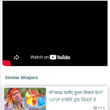
Similar Bhajans
माँ पहाड़ां वालीए फ़ुल्ल किकरां दे/ਮਾਂ
ਪਹਾੜਾਂ ਵਾਲੀਏ ਫ਼ੁੱਲ ਕਿੱਕਰਾਂ ਦੇ
3.1 K