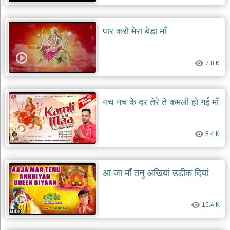
पार करो मेरा बेड़ा माँ
7.8 K
नच नच के दर तेरे ते कमली हो गई माँ
8.4 K
आ जा माँ तनु अखियां उडीक दियां
15.4 K