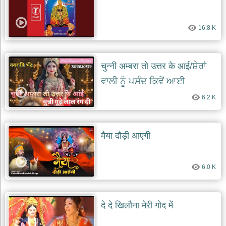
16.8 K
चुन्नी अम्बरा तो उत्तर के आई/ਸ਼ੇਰਾਂ
ਵਾਲੀ ਨੂੰ ਪਸੰਦ ਕਿਵੇਂ ਆਈ
6.2 K
मैया दौड़ी आएगी
6.0 K
दे दे खिलौना मेरी गोद में