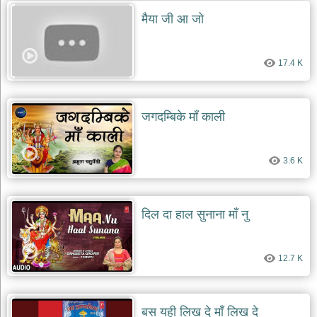
मैया जी आ जो
17.4 K
जगदम्बिके माँ काली
3.6 K
दिल दा हाल सुनाना माँ नु
12.7 K
बस यही लिख दे माँ लिख दे