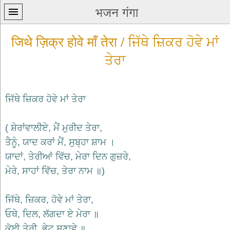
भजन गंगा
जिथे ज़िक्र होवे माँ तेरा / ਜਿੱਥੇ ਜ਼ਿਕਰ ਹੋਵੇ ਮਾਂ
ਤੇਰਾ
ਜਿੱਥੇ ਜ਼ਿਕਰ ਹੋਵੇ ਮਾਂ ਤੇਰਾ
प्रथम
पन्ना
home
( ਸ਼ੇਰਾਂਵਾਲੀਏ, ਮੈਂ ਮੁਰੀਦ ਤੇਰਾ,
कृष्ण
ਤੈਨੂੰ, ਯਾਦ ਕਰਾਂ ਮੈਂ, ਸੁਬ੍ਹਾ ਸ਼ਾਮ ।
भजन
ਯਾਦਾਂ, ਤੇਰੀਆਂ ਵਿੱਚ, ਮੇਰਾ ਦਿਨ ਗੁਜ਼ਰੇ,
krishna
bhajans
ਮੇਰੇ, ਸਾਹਾਂ ਵਿੱਚ, ਤੇਰਾ ਨਾਮ ॥)
शिव
भजन
ਜਿੱਥੇ, ਜ਼ਿਕਰ, ਹੋਵੇ ਮਾਂ ਤੇਰਾ,
shiv
bhajans
ਓਥੇ, ਦਿਲ, ਲੱਗਦਾ ਏ ਮੇਰਾ ॥
हनुमान
ਕੋਈ ਤੇਰੀ, ਭੇਟ ਸੁਣਾਵੇ ॥