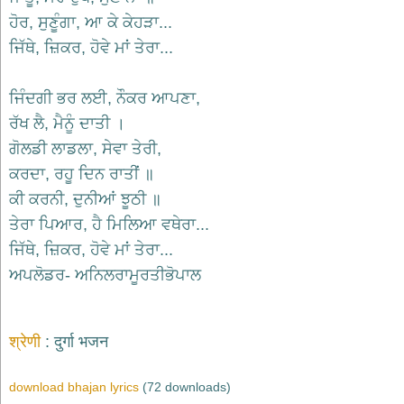
भजन
raam
ਹੋਰ, ਸੁਣੂੰਗਾ, ਆ ਕੇ ਕੇਹੜਾ...
bhajans
ਜਿੱਥੇ, ਜ਼ਿਕਰ, ਹੋਵੇ ਮਾਂ ਤੇਰਾ...
गुरुदेव
भजन
ਜਿੰਦਗੀ ਭਰ ਲਈ, ਨੌਕਰ ਆਪਣਾ,
gurudev
bhajans
ਰੱਖ ਲੈ, ਮੈਨੂੰ ਦਾਤੀ ।
विविध
ਗੋਲਡੀ ਲਾਡਲਾ, ਸੇਵਾ ਤੇਰੀ,
भजन
ਕਰਦਾ, ਰਹੂ ਦਿਨ ਰਾਤੀਂ ॥
miscellaneous
bhajans
ਕੀ ਕਰਨੀ, ਦੁਨੀਆਂ ਝੂਠੀ ॥
विष्णु
ਤੇਰਾ ਪਿਆਰ, ਹੈ ਮਿਲਿਆ ਵਥੇਰਾ...
भजन
ਜਿੱਥੇ, ਜ਼ਿਕਰ, ਹੋਵੇ ਮਾਂ ਤੇਰਾ...
vishnu
bhajans
ਅਪਲੋਡਰ- ਅਨਿਲਰਾਮੂਰਤੀਭੋਪਾਲ
बाबा
बालक
नाथ
श्रेणी
दुर्गा भजन
भजन
baba
balak
download bhajan lyrics
(72 downloads)
nath
bhajans