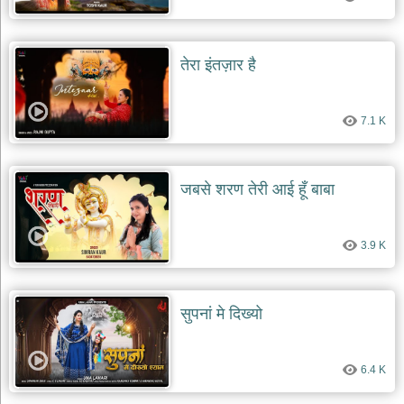
देश
भक्ति
तेरा इंतज़ार है
भजन
patriotic
bhajans
7.1 K
खाटू
श्याम
भजन
khatu
जबसे शरण तेरी आई हूँ बाबा
shaym
bhajans
रानी
3.9 K
सती
दादी
भजन
सुपनां मे दिख्यो
rani
sati
dadi
bhajans
6.4 K
बावा
लाल