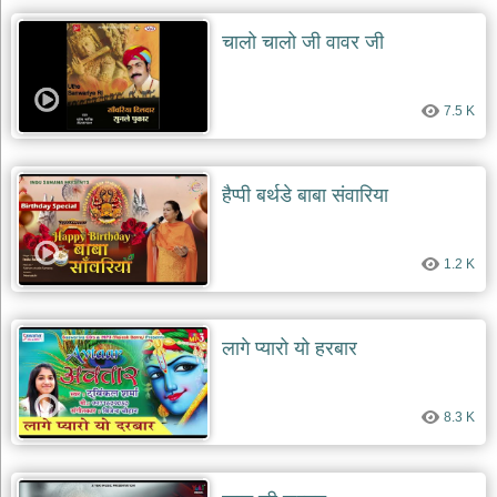
दयाल
भजन
चालो चालो जी वावर जी
bawa
lal
dayal
bhajans
7.5 K
शनि
देव
भजन
हैप्पी बर्थडे बाबा संवारिया
shani
dev
bhajans
1.2 K
आज
का
भजन
bhajan
लागे प्यारो यो हरबार
of
the
day
भजन
8.3 K
जोड़ें
add
bhajans