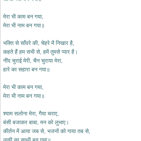
भजन
hanuman
bhajans
मेरा भी काम बन गया,
मेरा भी नाम बन गया॥
साईं
भजन
sai
bhajans
भक्ति से साँवरे की, चेहरे में निखार है,
कहते हैं हम सभी से, हमें तुमसे प्यार है।
जैन
भजन
नींद चुराई मेरी, चैन चुराया मेरा,
jain
हारे का सहारा बन गया॥
bhajans
दुर्गा
मेरा भी काम बन गया,
भजन
durga
मेरा भी नाम बन गया॥
bhajans
गणेश
श्याम सलोना मेरा, गैया चराए,
भजन
ganesh
बंसी बजाकर बाबा, मन को लुभाए।
bhajans
कीर्तन में आया जब से, भजनों को गाया तब से,
राम
लकी का साथी बन गया॥