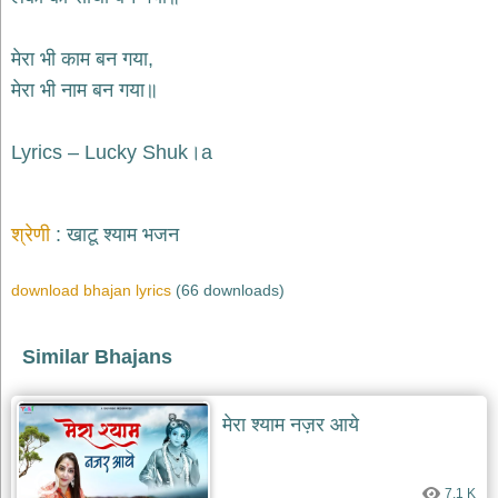
भजन
raam
bhajans
मेरा भी काम बन गया,
गुरुदेव
मेरा भी नाम बन गया॥
भजन
gurudev
bhajans
Lyrics – Lucky Shuk।a
विविध
भजन
miscellaneous
bhajans
श्रेणी
खाटू श्याम भजन
विष्णु
download bhajan lyrics
(66 downloads)
भजन
vishnu
bhajans
Similar Bhajans
बाबा
बालक
नाथ
मेरा श्याम नज़र आये
भजन
baba
balak
nath
7.1 K
bhajans