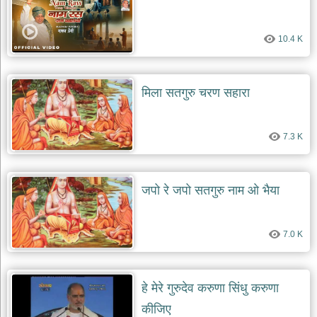
10.4 K
मिला सतगुरु चरण सहारा
7.3 K
जपो रे जपो सतगुरु नाम ओ भैया
7.0 K
हे मेरे गुरुदेव करुणा सिंधु करुणा
कीजिए