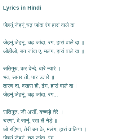
भजन
raam
Lyrics in Hindi
bhajans
गुरुदेव
जेहनूं जेहनूं चढ़ जांदा रंग हारां वाले दा
भजन
gurudev
bhajans
जेहनूं जेहनूं, चढ़ जांदा, रंग, हारां वाले दा ॥
विविध
ओहीओ, बन जांदा ए, मलंग, हारां वाले दा ॥
भजन
miscellaneous
bhajans
सतिगुरु, कर देन्दे, वारे न्यारे ।
विष्णु
भव, सागर तों, पार उतारे ॥
भजन
तारण दा, वखरा ही, ढंग, हारां वाले दा ।
vishnu
bhajans
जेहनूं जेहनूं, चढ़ जांदा, रंग...
बाबा
बालक
सतिगुरु, जी असीं, बच्चड़े तेरे ।
नाथ
चरणां, दे सानूं, रख लै नेड़े ॥
भजन
baba
ओ रहिणा, तेरी बन के, मलंग, हारां वालिया ।
balak
nath
जेहनूं जेहनूं, चढ़ जांदा, रंग...
bhajans