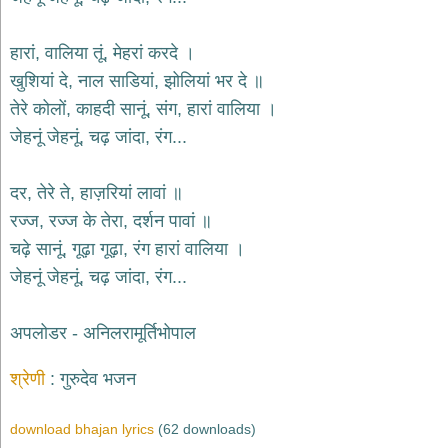
देश
हारां, वालिया तूं, मेहरां करदे ।
भक्ति
भजन
खुशियां दे, नाल साडियां, झोलियां भर दे ॥
patriotic
तेरे कोलों, काहदी सानूं, संग, हारां वालिया ।
bhajans
जेहनूं जेहनूं, चढ़ जांदा, रंग...
खाटू
श्याम
भजन
दर, तेरे ते, हाज़रियां लावां ॥
khatu
shaym
रज्ज, रज्ज के तेरा, दर्शन पावां ॥
bhajans
चढ़े सानूं, गूढ़ा गूढ़ा, रंग हारां वालिया ।
रानी
जेहनूं जेहनूं, चढ़ जांदा, रंग...
सती
दादी
भजन
अपलोडर - अनिलरामूर्तिभोपाल
rani
sati
dadi
श्रेणी
गुरुदेव भजन
bhajans
बावा
download bhajan lyrics
(62 downloads)
लाल