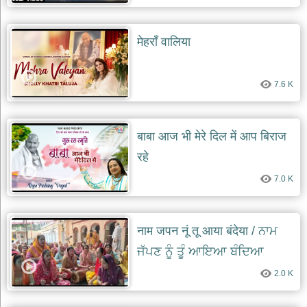
मेहराँ वालिया
7.6 K
बाबा आज भी मेरे दिल में आप बिराज
रहे
7.0 K
नाम जपन नूं तू आया बंदेया / ਨਾਮ
ਜੱਪਣ ਨੂੰ ਤੂੰ ਆਇਆ ਬੰਦਿਆ
2.0 K