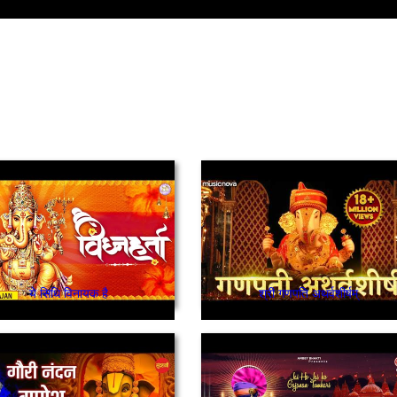
ये सिधि विनायक है
श्री गणपति अथर्वशीर्षम्