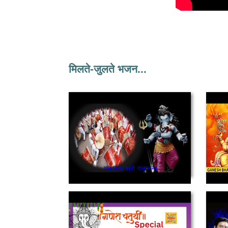
मिलते-जुलते भजन...
गजानना श्री गजानना