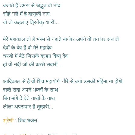
भजन
बजाते हैं डमरू से अद्भुत वो नाद
hanuman
सोहे गले में है वासुकी नाग
bhajans
वो तो कहलाए त्रिनेत्र धारी...
साईं
भजन
sai
मेरे महाकाल तो है भस्म से नहाते बागंबर अपने वो तन पर सजाते
bhajans
देवों के देव हैं वो मेरे महादेव
जैन
चरणों में बैठे जिसके ब्रह्मा विष्णु देव
भजन
jain
हां वो नंदी जी की करते सवारी...
bhajans
दुर्गा
आदिकाल से है वो शिव महायोगी गौरे से बयां उसकी महिमा ना होगी
भजन
रहते सदा अपने भक्तों के साथ
durga
bhajans
बिन मांगे दे देते नाथों के नाथ
गणेश
लीला अपरम्पार है तुम्हारी...
भजन
ganesh
bhajans
श्रेणी
शिव भजन
राम