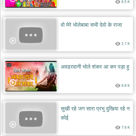
8.5 K
दयाल
भजन
bawa
lal
dayal
वो मेरे भोलेबाबा सभी देवो के राजा
bhajans
शनि
देव
2.7 K
भजन
shani
dev
bhajans
अवढरदानी भोले शंकर आ कर पड़ा हु
आज
का
भजन
6.8 K
bhajan
of
the
day
सुखी रहे जग सारा प्रभु दुखिया रहे न
भजन
कोई
जोड़ें
add
7.6 K
bhajans