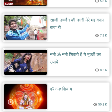
5.8 K
दयाल
भजन
bawa
lal
dayal
साजी उज्जैन की नगरी मेरे महाकाल
bhajans
बाबा री
शनि
देव
7.9 K
भजन
shani
dev
bhajans
नमो ॐ नमो शिवाये है ये मुक्ती का
आज
उपाये
का
8.2 K
भजन
bhajan
of
the
day
ॐ नमः शिवाय
भजन
जोड़ें
add
50.1 K
bhajans