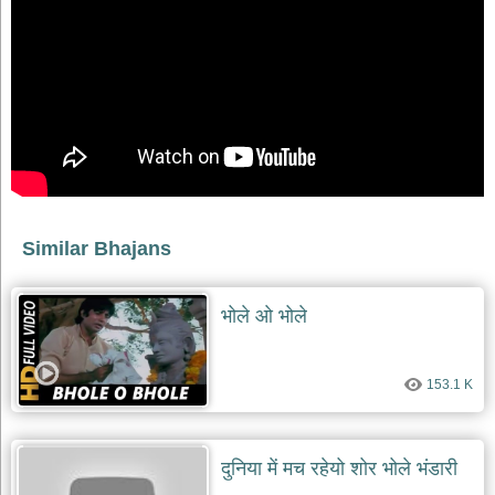
भजन
raam
bhajans
गुरुदेव
भजन
gurudev
bhajans
विविध
भजन
miscellaneous
bhajans
Similar Bhajans
विष्णु
भजन
vishnu
भोले ओ भोले
bhajans
बाबा
153.1 K
बालक
नाथ
भजन
baba
दुनिया में मच रहेयो शोर भोले भंडारी
balak
nath
bhajans