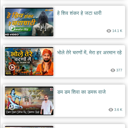
हे शिव शंकर हे जटा धारी
14.1 K
भोले तेरे चरणों में, मेरा हर अरमान रहे
377
डम डम शिवा का डमरू वाजे
3.6 K