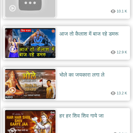
देश
10.1 K
भक्ति
भजन
patriotic
bhajans
आज तो कैलाश में बाज रहे डमरू
खाटू
श्याम
12.9 K
भजन
khatu
shaym
bhajans
भोले का जयकारा लगा ले
रानी
सती
दादी
13.2 K
भजन
rani
sati
dadi
bhajans
हर हर शिव शिव गाये जा
बावा
लाल