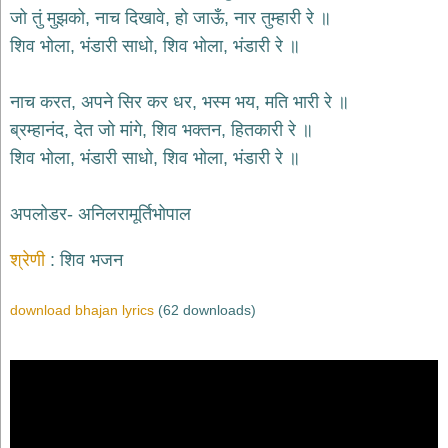
भजन
जो तुं मुझको, नाच दिखावे, हो जाऊँ, नार तुम्हारी रे ॥
hanuman
शिव भोला, भंडारी साधो, शिव भोला, भंडारी रे ॥
bhajans
साईं
नाच करत, अपने सिर कर धर, भस्म भय, मति भारी रे ॥
भजन
sai
ब्रम्‍हानंद, देत जो मांगे, शिव भक्तन, हितकारी रे ॥
bhajans
शिव भोला, भंडारी साधो, शिव भोला, भंडारी रे ॥
जैन
भजन
jain
अपलोडर- अनिलरामूर्तिभोपाल
bhajans
दुर्गा
श्रेणी
शिव भजन
भजन
durga
bhajans
download bhajan lyrics
(62 downloads)
गणेश
भजन
ganesh
bhajans
राम