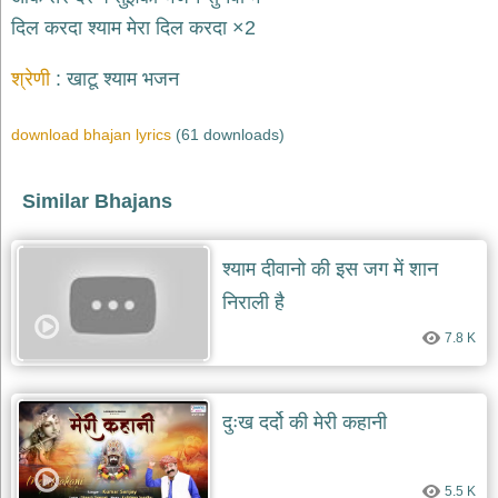
भजन
raam
दिल करदा श्याम मेरा दिल करदा ×2
bhajans
गुरुदेव
श्रेणी
खाटू श्याम भजन
भजन
gurudev
download bhajan lyrics
(61 downloads)
bhajans
विविध
भजन
Similar Bhajans
miscellaneous
bhajans
श्याम दीवानो की इस जग में शान
विष्णु
भजन
निराली है
vishnu
bhajans
7.8 K
बाबा
बालक
नाथ
दुःख दर्दो की मेरी कहानी
भजन
baba
balak
nath
5.5 K
bhajans