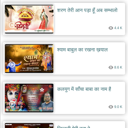
दयाल
भजन
शरण तेरी आन पड़ा हूँ अब सम्भालो
bawa
lal
dayal
bhajans
4.4 K
शनि
देव
भजन
श्याम बाबुल का रखना ख़याल
shani
dev
bhajans
8.6 K
आज
का
भजन
bhajan
कलयुग में साँचा बाबा का नाम है
of
the
day
भजन
9.0 K
जोड़ें
add
bhajans