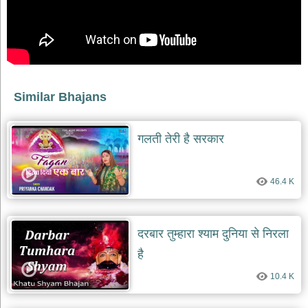
भजन
raam
bhajans
गुरुदेव
भजन
gurudev
bhajans
Similar Bhajans
विविध
भजन
miscellaneous
गलती तेरी है सरकार
bhajans
विष्णु
भजन
46.4 K
vishnu
bhajans
बाबा
दरबार तुम्हारा श्याम दुनिया से निरला
बालक
है
नाथ
भजन
10.4 K
baba
balak
nath
bhajans