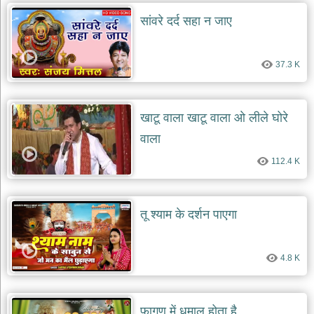
सांवरे दर्द सहा न जाए
देश
भक्ति
भजन
37.3 K
patriotic
bhajans
खाटू
श्याम
खाटू वाला खाटू वाला ओ लीले घोरे
भजन
वाला
khatu
shaym
bhajans
112.4 K
रानी
सती
दादी
तू श्याम के दर्शन पाएगा
भजन
rani
sati
4.8 K
dadi
bhajans
बावा
लाल
फागण में धमाल होता है