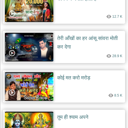
दयाल
भजन
bawa
12.7 K
lal
dayal
bhajans
शनि
तेरी आँखों का हर आंसू सांवरा मोती
देव
भजन
कर देगा
shani
dev
28.9 K
bhajans
आज
का
कोई मत करो मरोड़
भजन
bhajan
of
the
8.5 K
day
भजन
जोड़ें
तुम ही श्याम अपने
add
bhajans