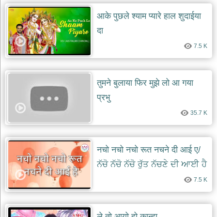
आके पुछले श्याम प्यारे हाल शुदाईया
दा
7.5 K
तुमने बुलाया फिर मुझे लो आ गया
प्रभु
35.7 K
नचो नचो नचो रूत नचने दी आई ए/
ਨੱਚੋ ਨੱਚੋ ਨੱਚੋ ਰੁੱਤ ਨੱਚਣੇ ਦੀ ਆਈ ਹੈ
7.5 K
ले तो आयो हो कान्हा