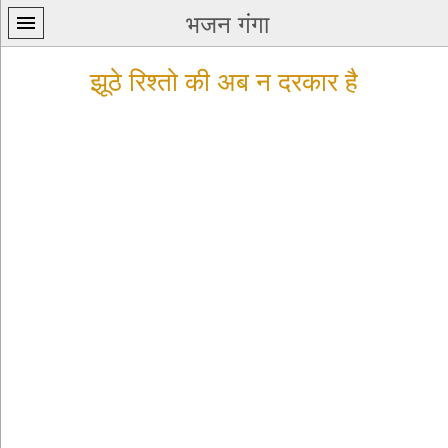
भजन गंगा
झूठे रिश्तो की अब न दरकार है
प्रथम
पन्ना
home
कृष्ण
भजन
krishna
bhajans
शिव
भजन
shiv
bhajans
हनुमान