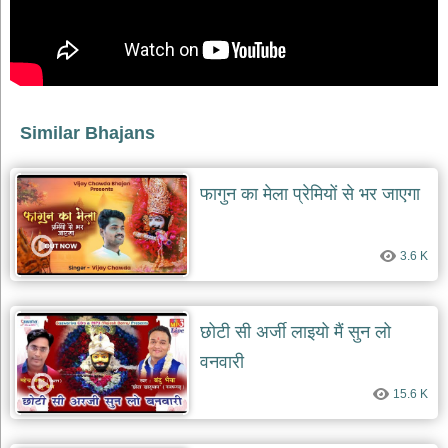
दयाल
भजन
bawa
lal
dayal
bhajans
शनि
Similar Bhajans
देव
भजन
shani
फागुन का मेला प्रेमियों से भर जाएगा
dev
bhajans
आज
3.6 K
का
भजन
bhajan
of
the
छोटी सी अर्जी लाइयो मैं सुन लो
day
वनवारी
भजन
जोड़ें
15.6 K
add
bhajans