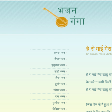
हे री माई म
कृष्ण भजन
he ri maai mera khatu
शिव भजन
हनुमान भजन
साईं भजन
हे री माई मेरा खाटू 
जैन भजन
वैर करे न कभी किसी स
दुर्गा भजन
हे री माई मेरा खाटू
गणेश भजन
राम भजन
गुरुदेव भजन
जिस दिन से मैं हुआ श
विविध भजन