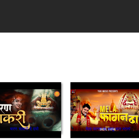
चरण चाकरी दे दयो
मेला फागण दा खाटू चल भगतां