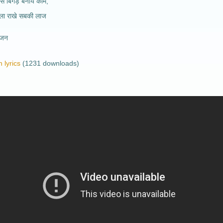
े बिगड़े बनाये काम,
 वाला राखे सबकी लाज
भजन
 lyrics
(1231 downloads)