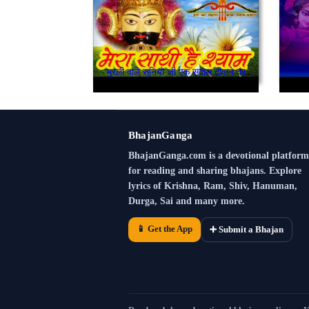
मुरली वाले सुनियो जी एक सवाल दीवाने का
BhajanGanga
BhajanGanga.com is a devotional platform
for reading and sharing bhajans. Explore
lyrics of Krishna, Ram, Shiv, Hanuman,
Durga, Sai and many more.
📱 Get the App
➕ Submit a Bhajan