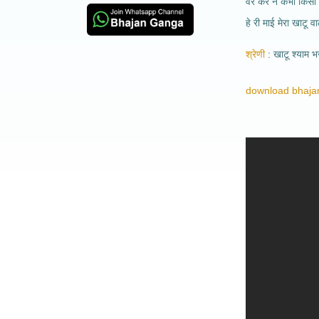
वैर करे न कभी किसी स
हे री माई मेरा खाटू
श्रेणी
खाटू श्याम 
download bhajan