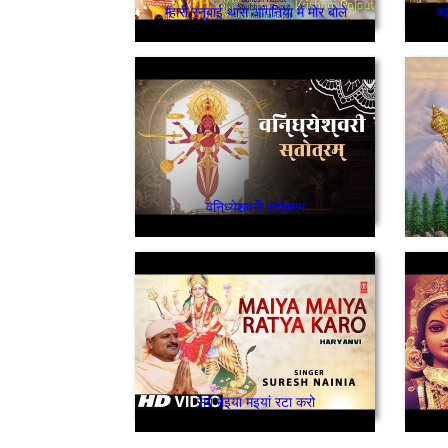
म्हारी रनुबाई थारा आंगनिया मैं मोर बोले
आई
वनिध्येशवरी स्तोतरम
सब मइया मइयां रटा करो