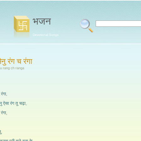
भजन
Devotional Songs
मैनु रंग च रंगा
u rang ch ranga
 रंगा,
नु ऐसा रंग तू चढ़ा,
 रंगा,
ू,