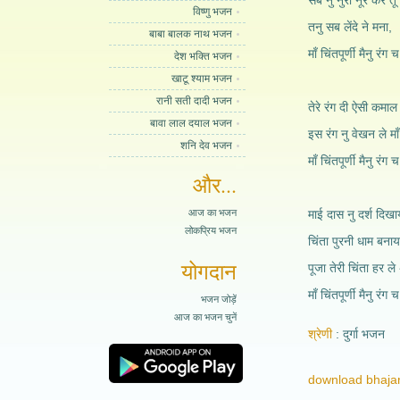
सब नु नुरो नूर करे तू
विष्णु भजन
तनु सब लेंदे ने मना,
बाबा बालक नाथ भजन
माँ चिंतपूर्णी मैनु रंग च
देश भक्ति भजन
खाटू श्याम भजन
रानी सती दादी भजन
तेरे रंग दी ऐसी कमाल
बावा लाल दयाल भजन
इस रंग नु वेखन ले मा
शनि देव भजन
माँ चिंतपूर्णी मैनु रंग च
और...
आज का भजन
माई दास नु दर्श दिखा
लोकप्रिय भजन
चिंता पुरनी धाम बनाय
योगदान
पूजा तेरी चिंता हर 
माँ चिंतपूर्णी मैनु रंग च
भजन जोड़ें
आज का भजन चुनें
श्रेणी
दुर्गा भजन
download bhajan