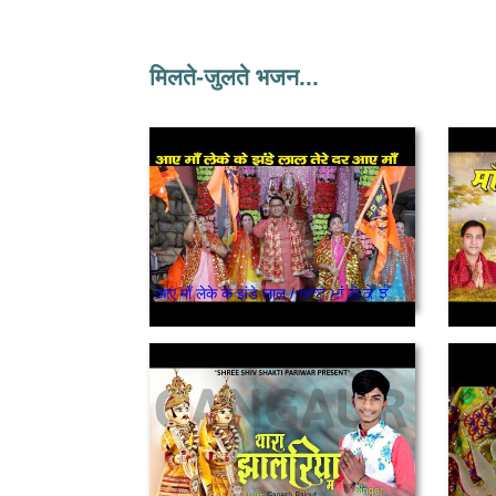
मिलते-जुलते भजन...
आए माँ लेके के झंडे लाल / ਆਏ ਮਾਂ ਲੈ ਕੇ ਝੰਡੇ ਲਾਲ