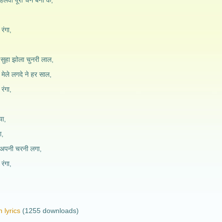
 हलवा पूरी चने बना के,
 रंगा,
 सुहा झोला चुनरी लाल,
ँ मेले लगदे ने हर साल,
 रंगा,
या,
ा,
ले अपनी चरनी लगा,
 रंगा,
 lyrics
(1255 downloads)