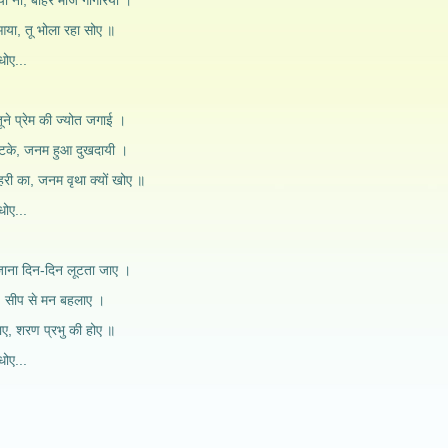
 ना, बाहर मांजे गागरिया ।
े आया, तू भोला रहा सोए ॥
ोए...
तूने प्रेम की ज्योत जगाई ।
भटके, जनम हुआ दुखदायी ।
हरी का, जनम वृथा क्यों खोए ॥
ोए...
ाना दिन-दिन लूटता जाए ।
े, सीप से मन बहलाए ।
पाए, शरण प्रभु की होए ॥
ोए...