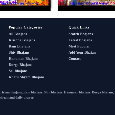
जय बोलो विश्वकर्मा भगवान की
प्यासा हिरन जैसे ढूंढे है जल को
Popular Categories
Quick Links
All Bhajans
Search Bhajans
Krishna Bhajans
Latest Bhajans
Ram Bhajans
Most Popular
Shiv Bhajans
Add Your Bhajan
Hanuman Bhajans
Contact
Durga Bhajans
Sai Bhajans
Khatu Shyam Bhajans
Krishna bhajans, Ram bhajans, Shiv bhajans, Hanuman bhajans, Durga bhajans,
 kirtan and daily prayer.
.