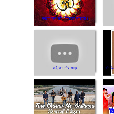
बधईया बाज रही ( देवउठनी एकादशी )
बन्दे चल सोच समझ