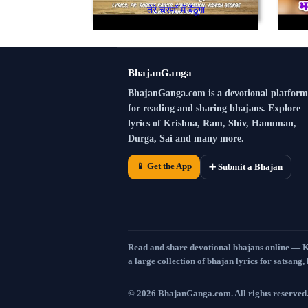
तेरे चरणों में बैठूंगा
BhajanGanga
BhajanGanga.com is a devotional platform
for reading and sharing bhajans. Explore
lyrics of Krishna, Ram, Shiv, Hanuman,
Durga, Sai and many more.
📱 Get the App
➕ Submit a Bhajan
Read and share devotional bhajans online — 
a large collection of bhajan lyrics for satsang,
©
2026
BhajanGanga.com. All rights reserved