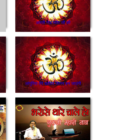
आरती गऊ माता जी की
लांगुरिया तेरे खातिर जोगन बन जाउंगी