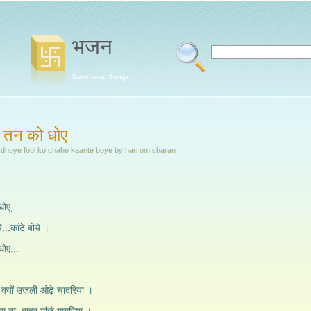
भजन
Devotional Songs
 तन को धोए
 dhoye fool ko chahe kaante boye by hari om sharan
धोए,
े...कांटे बोये ।
ोए...
क्यों उजली ओढ़े चादरिया ।