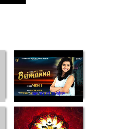
तेरी पनाह में हमे रखना सीखे हम नेक राह पर चलना
जान कढ़ लई आ बेईमान