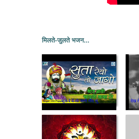
मिलते-जुलते भजन...
सूता रे वे तो जागो नींद सूं
देख त