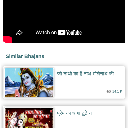
भजन
raam
bhajans
गुरुदेव
भजन
gurudev
bhajans
विविध
भजन
Similar Bhajans
miscellaneous
bhajans
विष्णु
जो नाथो का है नाथ भोलेनाथ जी
भजन
vishnu
bhajans
14.1 K
बाबा
बालक
नाथ
भजन
प्रेम का धागा टूटे न
baba
balak
nath
bhajans