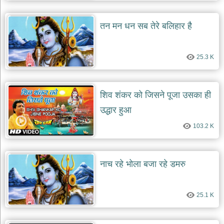
दयाल
भजन
तन मन धन सब तेरे बलिहार है
bawa
lal
dayal
bhajans
25.3 K
शनि
देव
भजन
shani
शिव शंकर को जिसने पूजा उसका ही
dev
bhajans
उद्धार हुआ
आज
103.2 K
का
भजन
bhajan
of
नाच रहे भोला बजा रहे डमरु
the
day
भजन
25.1 K
जोड़ें
add
bhajans