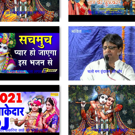
हे लाडली मुझको भुल ना जाना
शिव के नाग की फुफ्कार
थोडा गोरा थोडा काला लगता है
चलो मन वृंदावन की ओर
मारे कंकरिया काहे को फोड़ी मटकी
कौंन जनम के जागे पुन्य हैं हमारे