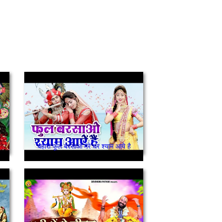
बहारो फूल बरसाओ मेरे घर श्याम आये है