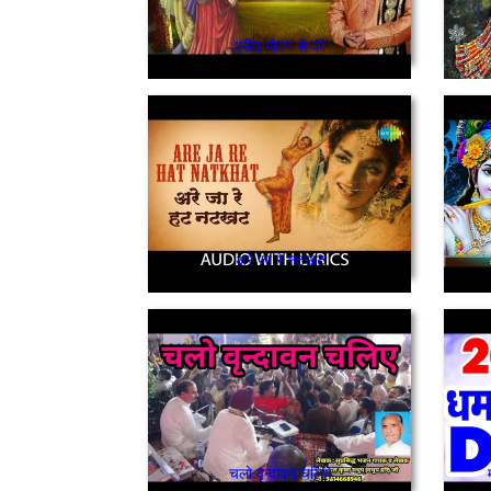
प्रीत मोहन से की
अरे जा रे नटखट
चलो वृन्दावन चलिये