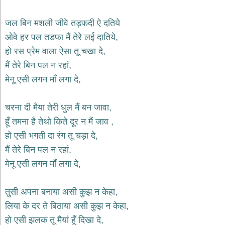
भजन
hanuman
जल बिन मशली जीवे तड़फदी ऐ दतिये
bhajans
ओवे हर पल तडफा मैं तेरे लई दातिये,
साईं
हो रस प्रेम वाला ऐसा तू चखा दे,
भजन
sai
मैं तेरे बिन पल न रहां,
bhajans
मेनू एसी लगन माँ लगा दे,
जैन
भजन
jain
चरना दी मैया तेरी धुल मैं बन जावा,
bhajans
हूँ तमना है तेथो किते दूर न मैं जाव ,
दुर्गा
हो एसी भगती दा रंग तू चड़ा दे,
भजन
मैं तेरे बिन पल न रहां,
durga
bhajans
मेनू एसी लगन माँ लगा दे,
गणेश
भजन
तुसी अपना बनाया असी कुझ न केहा,
ganesh
bhajans
लिया के दर ते बिठाया असी कुझ न केहा,
राम
हो एसी झलक तू मैयां हूँ दिखा दे,