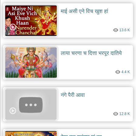
माई असी एने विच खुश हां
13.6 K
लाया चरणा च दित्ता भरपूर दातिये
4.4 K
नंगे पैरी आवा
12.8 K