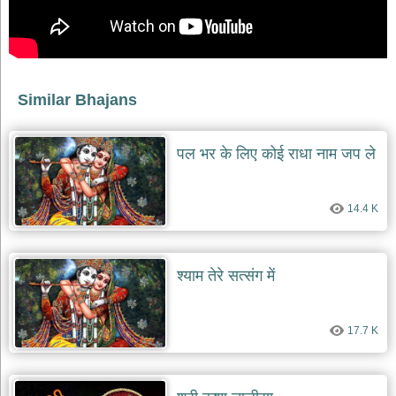
भजन
raam
bhajans
गुरुदेव
भजन
gurudev
Similar Bhajans
bhajans
विविध
पल भर के लिए कोई राधा नाम जप ले
भजन
miscellaneous
bhajans
14.4 K
विष्णु
भजन
vishnu
bhajans
श्याम तेरे सत्संग में
बाबा
बालक
नाथ
17.7 K
भजन
baba
balak
nath
bhajans