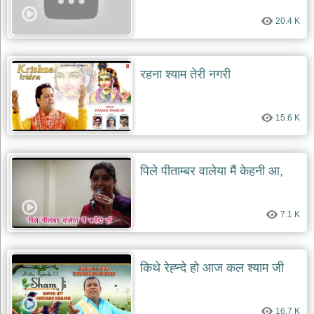
दयाल
भजन
20.4 K
bawa
lal
dayal
bhajans
रहना श्याम तेरी नगरी
शनि
देव
भजन
15.6 K
shani
dev
bhajans
आज
पिले पीताम्बर वालेया मैं केहनी आ,
का
भजन
bhajan
7.1 K
of
the
day
भजन
किथे रेह्न्दे हो आज कल श्याम जी
जोड़ें
add
bhajans
16.7 K