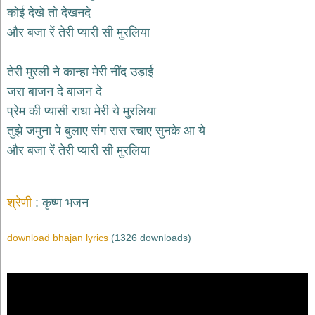
भजन
कोई देखे तो देखनदे
raam
bhajans
और बजा रें तेरी प्यारी सी मुरलिया
गुरुदेव
भजन
तेरी मुरली ने कान्हा मेरी नींद उड़ाई
gurudev
bhajans
जरा बाजन दे बाजन दे
विविध
प्रेम की प्यासी राधा मेरी ये मुरलिया
भजन
तुझे जमुना पे बुलाए संग रास रचाए सुनके आ ये
miscellaneous
bhajans
और बजा रें तेरी प्यारी सी मुरलिया
विष्णु
भजन
vishnu
श्रेणी
कृष्ण भजन
bhajans
बाबा
download bhajan lyrics
(1326 downloads)
बालक
नाथ
भजन
baba
balak
nath
bhajans