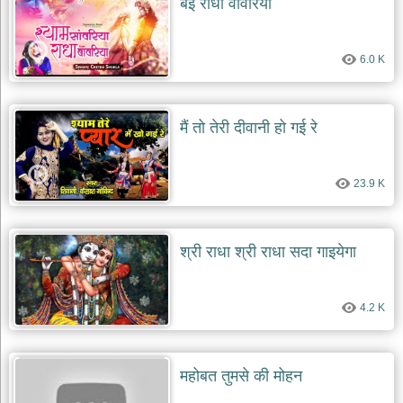
बई राधा वावरिया
दयाल
भजन
bawa
lal
6.0 K
dayal
bhajans
शनि
मैं तो तेरी दीवानी हो गई रे
देव
भजन
shani
dev
23.9 K
bhajans
आज
का
श्री राधा श्री राधा सदा गाइयेगा
भजन
bhajan
of
the
day
4.2 K
भजन
जोड़ें
add
महोबत तुमसे की मोहन
bhajans