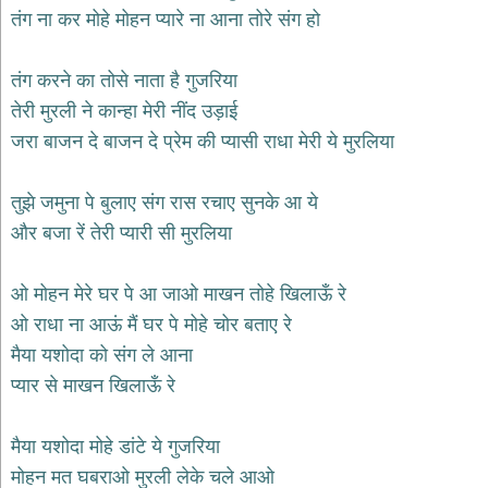
भजन
तंग ना कर मोहे मोहन प्यारे ना आना तोरे संग हो
hanuman
bhajans
तंग करने का तोसे नाता है गुजरिया
साईं
तेरी मुरली ने कान्हा मेरी नींद उड़ाई
भजन
sai
जरा बाजन दे बाजन दे प्रेम की प्यासी राधा मेरी ये मुरलिया
bhajans
जैन
तुझे जमुना पे बुलाए संग रास रचाए सुनके आ ये
भजन
jain
और बजा रें तेरी प्यारी सी मुरलिया
bhajans
दुर्गा
ओ मोहन मेरे घर पे आ जाओ माखन तोहे खिलाऊँ रे
भजन
ओ राधा ना आऊं मैं घर पे मोहे चोर बताए रे
durga
bhajans
मैया यशोदा को संग ले आना
गणेश
प्यार से माखन खिलाऊँ रे
भजन
ganesh
bhajans
मैया यशोदा मोहे डांटे ये गुजरिया
राम
मोहन मत घबराओ मुरली लेके चले आओ