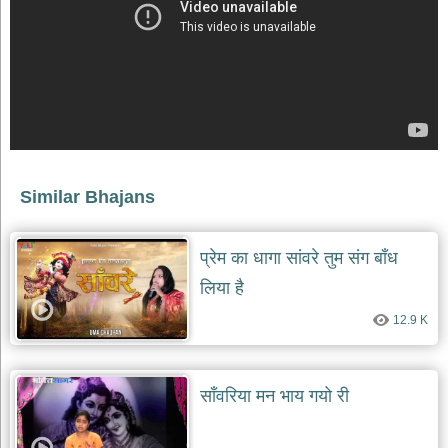
भजन
raam
bhajans
गुरुदेव
भजन
gurudev
bhajans
विविध
भजन
Similar Bhajans
miscellaneous
bhajans
विष्णु
प्रेम का धागा सांवरे तुम संग बाँध
भजन
vishnu
लिया है
bhajans
12.9 K
बाबा
बालक
नाथ
भजन
साँवरिया मन भाय गयो री
baba
balak
nath
bhajans