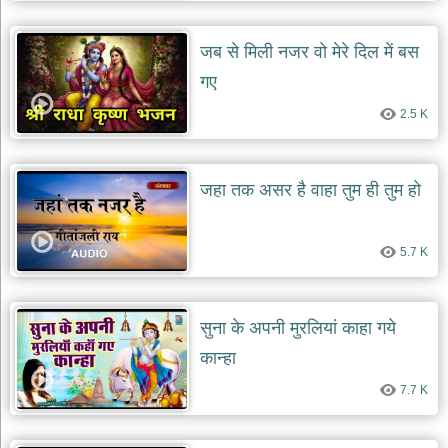
दयाल
भजन
जब से मिली नजर वो मेरे दिल में बस
bawa
lal
dayal
गए
bhajans
2.5 K
शनि
देव
भजन
shani
जहा तक असर है वाहा तुम ही तुम हो
dev
bhajans
आज
5.7 K
का
भजन
bhajan
of
सुना के अपनी मुरलियां काहा गये
the
day
कान्हा
भजन
7.7 K
जोड़ें
add
bhajans