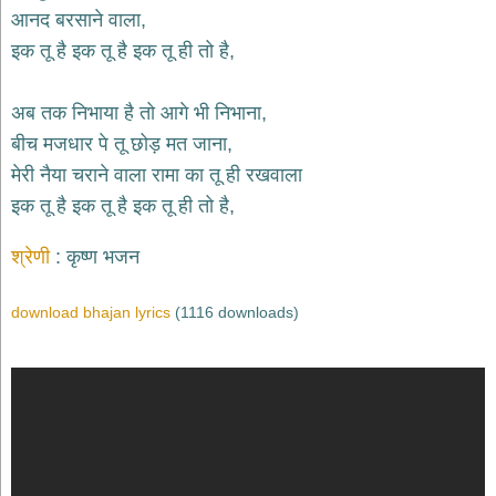
भजन
आनद बरसाने वाला,
hanuman
इक तू है इक तू है इक तू ही तो है,
bhajans
साईं
अब तक निभाया है तो आगे भी निभाना,
भजन
sai
बीच मजधार पे तू छोड़ मत जाना,
bhajans
मेरी नैया चराने वाला रामा का तू ही रखवाला
जैन
इक तू है इक तू है इक तू ही तो है,
भजन
jain
bhajans
श्रेणी
कृष्ण भजन
दुर्गा
भजन
download bhajan lyrics
(1116 downloads)
durga
bhajans
गणेश
भजन
ganesh
bhajans
राम