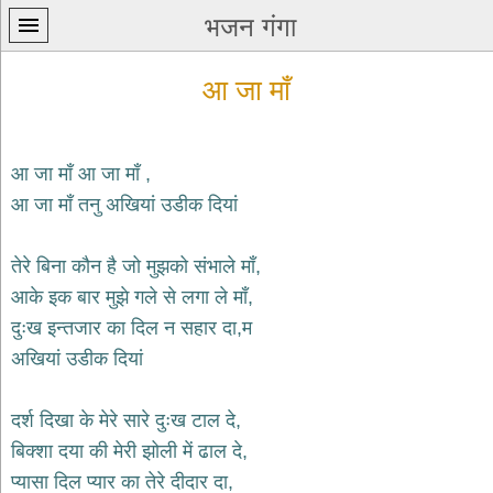
भजन गंगा
आ जा माँ
आ जा माँ आ जा माँ ,
आ जा माँ तनु अखियां उडीक दियां
प्रथम
पन्ना
home
तेरे बिना कौन है जो मुझको संभाले माँ,
कृष्ण
आके इक बार मुझे गले से लगा ले माँ,
भजन
दुःख इन्तजार का दिल न सहार दा,म
krishna
bhajans
अखियां उडीक दियां
शिव
भजन
दर्श दिखा के मेरे सारे दुःख टाल दे,
shiv
बिक्शा दया की मेरी झोली में ढाल दे,
bhajans
प्यासा दिल प्यार का तेरे दीदार दा,
हनुमान