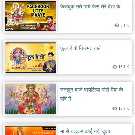
दयाल
फेसबुक उते माये फेस तेरे देख के
भजन
bawa
lal
dayal
5.1 K
bhajans
शनि
देव
फूल है वो किस्मत वाले
भजन
shani
dev
bhajans
15.1 K
आज
का
भजन
रुनझुन बाजे पायलिया मोरी मैया के
bhajan
of
पाँव में
the
day
10.7 K
भजन
जोड़ें
add
bhajans
मां से बड़कर कोई नही दूजा