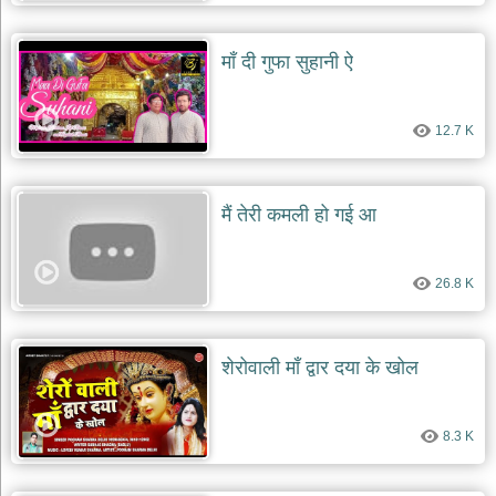
देश
माँ दी गुफा सुहानी ऐ
भक्ति
भजन
patriotic
bhajans
12.7 K
खाटू
श्याम
भजन
मैं तेरी कमली हो गई आ
khatu
shaym
bhajans
26.8 K
रानी
सती
दादी
भजन
शेरोवाली माँ द्वार दया के खोल
rani
sati
dadi
bhajans
8.3 K
बावा
लाल