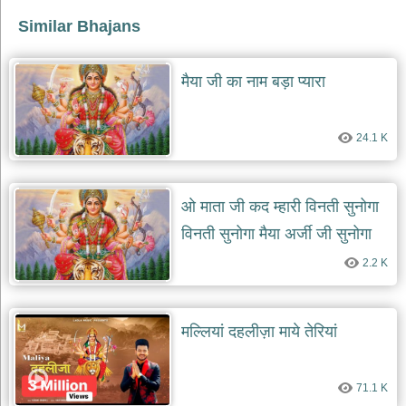
भजन
raam
Similar Bhajans
bhajans
गुरुदेव
मैया जी का नाम बड़ा प्यारा
भजन
gurudev
bhajans
24.1 K
विविध
भजन
miscellaneous
bhajans
ओ माता जी कद म्हारी विनती सुनोगा
विष्णु
विनती सुनोगा मैया अर्जी जी सुनोगा
भजन
vishnu
2.2 K
bhajans
बाबा
बालक
मल्लियां दहलीज़ा माये तेरियां
नाथ
भजन
baba
balak
71.1 K
nath
bhajans