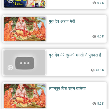
9.7 K
देश
भक्ति
भजन
गुरु देव अरज मेरी
patriotic
bhajans
खाटू
6.0 K
श्याम
भजन
khatu
shaym
गुरु देव मेरे तुमको भगतो ने पुकारा है
bhajans
रानी
सती
43.5 K
दादी
भजन
rani
sati
ध्यानपुर विच रहन वालेया
dadi
bhajans
बावा
5.2 K
लाल