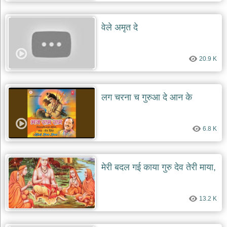
दयाल
भजन
bawa
वेले अमृत दे
lal
dayal
bhajans
20.9 K
शनि
देव
भजन
shani
लग चरना च गुरुआ दे आन के
dev
bhajans
आज
6.8 K
का
भजन
bhajan
of
the
मेरी बदल गई काया गुरु देव तेरी माया,
day
भजन
जोड़ें
13.2 K
add
bhajans