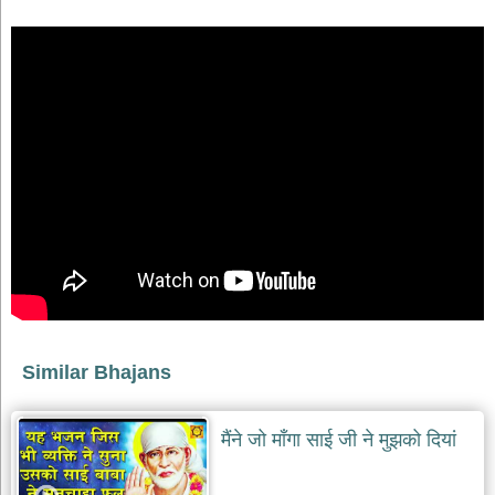
भजन
raam
bhajans
गुरुदेव
भजन
gurudev
bhajans
विविध
भजन
miscellaneous
bhajans
विष्णु
भजन
vishnu
bhajans
बाबा
Similar Bhajans
बालक
नाथ
भजन
मैंने जो माँगा साई जी ने मुझको दियां
baba
balak
nath
bhajans