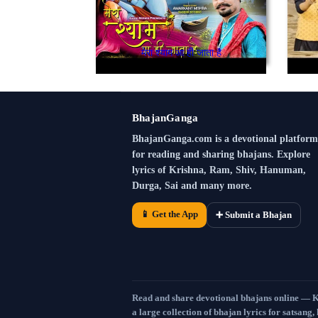
मेरा श्याम आ ही जाता है
BhajanGanga
BhajanGanga.com is a devotional platform
for reading and sharing bhajans. Explore
lyrics of Krishna, Ram, Shiv, Hanuman,
Durga, Sai and many more.
📱 Get the App
➕ Submit a Bhajan
Read and share devotional bhajans online — 
a large collection of bhajan lyrics for satsang,