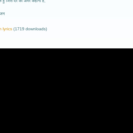
वक हु जिस दर की अमर कहानी है,
भजन
 lyrics
(1719 downloads)