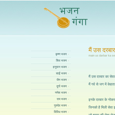
मैं उस दरबा
कृष्ण भजन
main us darbar ka s
शिव भजन
हनुमान भजन
साईं भजन
मैं उस दरबार का से
जैन भजन
मैं गर्व से जग में केह
दुर्गा भजन
गणेश भजन
राम भजन
इनके दरबार के नोकर भ
गुरुदेव भजन
जिनको है मिली सेवा इ
विविध भजन