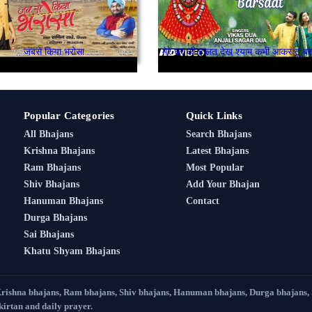
जबसे किया भरोसा
Popular Categories
Quick Links
All Bhajans
Search Bhajans
Krishna Bhajans
Latest Bhajans
Ram Bhajans
Most Popular
Shiv Bhajans
Add Your Bhajan
Hanuman Bhajans
Contact
Durga Bhajans
Sai Bhajans
Khatu Shyam Bhajans
Krishna bhajans, Ram bhajans, Shiv bhajans, Hanuman bhajans, Durga bhajans,
 kirtan and daily prayer.