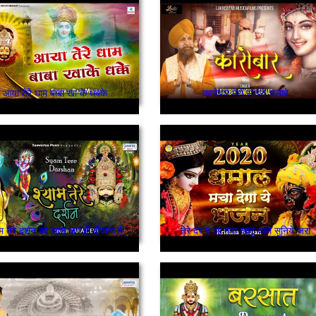
आया तेरे धाम बाबा खा के धक्के
कारोबार मेरो सांवरों चलावे
ाम तेरे दर्शन का सारा जग ही दीवाना है
तेरे दर पे आ गया खाटू वाले सुनिये जरा