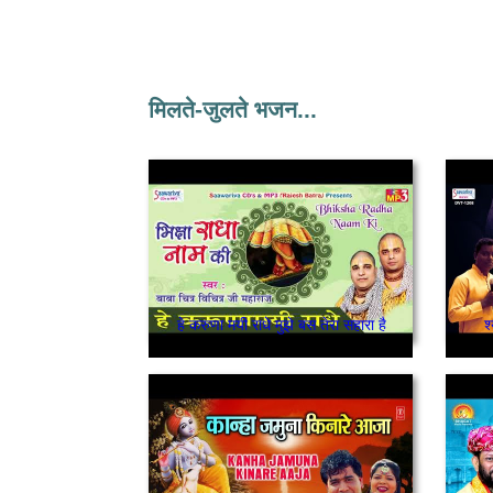
मिलते-जुलते भजन...
हे करुणा मयी राधे मुझे बस तेरा सहारा है
श