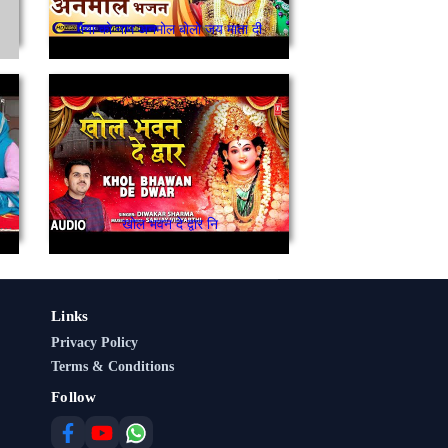
मैया को नाम अनमोल बोलो जय माता दी
न कर लो भगतो जोत ज्वाला जी तों आई है/ਦਰਸ਼ਨ ਕਰ ਲਓ ਭਗਤੋ
खोल भवन दे द्वार नि
Links
Privacy Policy
Terms & Conditions
Follow