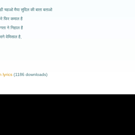
डी च्डाओ मैया सुदिल की बाता बताओ
 करे फिर कमाल है
गता ने निहाल है
ागे वेमिसाल है,
 lyrics
(1186 downloads)