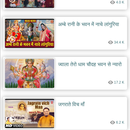
4.0 K
देश
भक्ति
भजन
अम्बे रानी के भवन में नाचे लांगुरिया
patriotic
bhajans
खाटू
34.4 K
श्याम
भजन
khatu
shaym
ज्वाला तेरो धाम चौदह भवन से न्यारो
bhajans
रानी
सती
17.2 K
दादी
भजन
rani
sati
जगराते विच माँ
dadi
bhajans
बावा
6.2 K
लाल