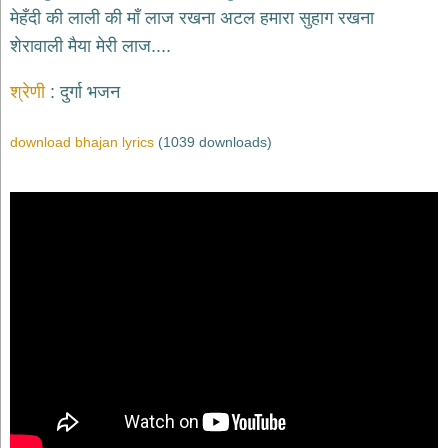
भजन
मेहँदी की लाली की माँ लाज रखना अटल हमारा सुहाग रखना
hanuman
शेरावाली मैया मेरी लाज....
bhajans
साईं
श्रेणी
दुर्गा भजन
भजन
sai
bhajans
download bhajan lyrics
(1039 downloads)
जैन
भजन
jain
bhajans
दुर्गा
भजन
durga
bhajans
गणेश
भजन
ganesh
bhajans
राम