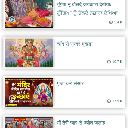
गूंगेया नूं बोलदे जयकारा देखेया/
ਗੂੰਗਿਆਂ ਨੂੰ ਬੋਲਦੇ ਨਜ਼ਾਰਾ ਦੇਖਿਆ
5.4 K
चाँद से सुन्दर मुखड़ा
10.7 K
पूजा करे संसार
17.9 K
माँ तेरी प्यार से ज्योत जलाई