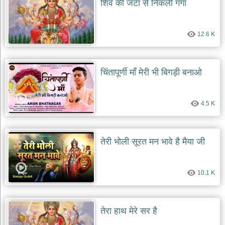
शिव की जटा से निकली गंगा
देश
भक्ति
12.6 K
भजन
patriotic
bhajans
खाटू
चिंतापूर्णी माँ मेरी भी बिगड़ी बनाओ
श्याम
भजन
khatu
4.5 K
shaym
bhajans
रानी
तेरी भोली सूरत मन भावे है मैया जी
सती
दादी
भजन
10.1 K
rani
sati
dadi
bhajans
बावा
तेरा हाथ मेरे सर है
लाल