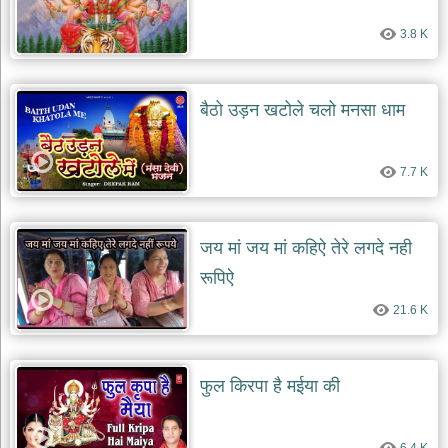
दयाल
भजन
3.8 K
bawa
lal
dayal
bhajans
बैठो उड़न खटोले चलो मनसा धाम
शनि
देव
भजन
7.7 K
shani
dev
bhajans
आज
जय मां जय मां कहिऐ तेरे लगदे नही
का
रूपिऐ
भजन
bhajan
21.6 K
of
the
day
भजन
फुल किरपा है मईया की
जोड़ें
add
bhajans