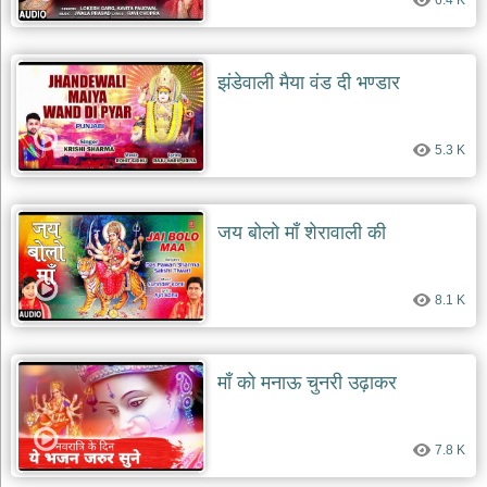
6.4 K
झंडेवाली मैया वंड दी भण्डार
5.3 K
जय बोलो माँ शेरावाली की
8.1 K
माँ को मनाऊ चुनरी उढ़ाकर
7.8 K