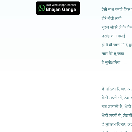
ऐसी नाथ बनाई जिस 
हीरे मोती लावी
सूरज लोको लै के कि
उसदी शान वधाई
हो मैं वी जाना माँ दे द्वा
नाल मेरे तू जावा
वे सुनीआरिया ......
ਵੇ ਸੁਨਿਆਰਿਆ, ਕਰ
ਮੇਰੀ ਮਾਈ ਦੀ, ਨੱਥ 
ਨੱਥ ਬਣਾਈ ਵੇ, ਮੋਤੀ 
ਮੋਤੀ ਲਾਈਂ ਵੇ, ਸੋਹਣ
ਵੇ ਸੁਨਿਆਰਿਆ, ਕਰ