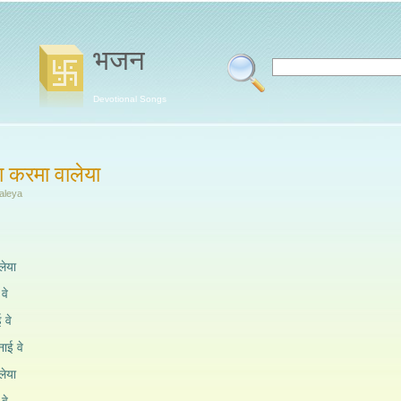
भजन
Devotional Songs
ा करमा वालेया
aleya
लेया
वे
 वे
नाई वे
लेया