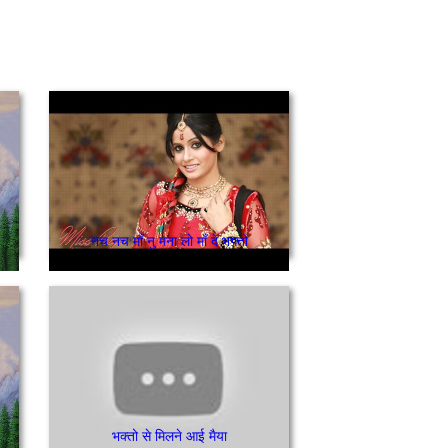
नच नच माँ नु मना लो माँ दे भगतो
भक्तो से मिलने आई मैया