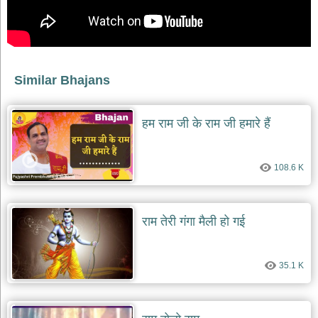
भजन
raam
bhajans
गुरुदेव
भजन
gurudev
Similar Bhajans
bhajans
विविध
हम राम जी के राम जी हमारे हैं
भजन
miscellaneous
bhajans
108.6 K
विष्णु
भजन
vishnu
bhajans
राम तेरी गंगा मैली हो गई
बाबा
बालक
नाथ
35.1 K
भजन
baba
balak
nath
bhajans