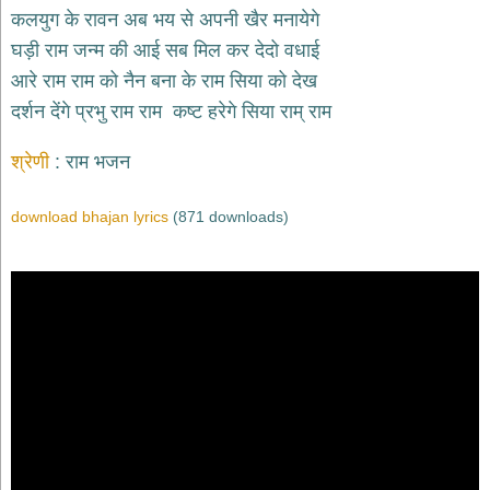
भजन
कलयुग के रावन अब भय से अपनी खैर मनायेगे
hanuman
घड़ी राम जन्म की आई सब मिल कर देदो वधाई
bhajans
आरे राम राम को नैन बना के राम सिया को देख
साईं
दर्शन देंगे प्रभु राम राम कष्ट हरेगे सिया राम् राम
भजन
sai
bhajans
श्रेणी
राम भजन
जैन
भजन
download bhajan lyrics
(871 downloads)
jain
bhajans
दुर्गा
भजन
durga
bhajans
गणेश
भजन
ganesh
bhajans
राम