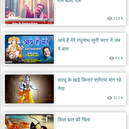
राम बोलो राम
देश
भक्ति
21.9 K
भजन
patriotic
bhajans
आये है मेरे रघुनाथ सुनी भरत ने जब
खाटू
श्याम
ये बात
भजन
9.5 K
khatu
shaym
bhajans
रानी
सरयू के खड़े किनारे श्रीराम मांग रहे
सती
दादी
नैया
भजन
32.2 K
rani
sati
dadi
bhajans
किस बात की चिंता
बावा
लाल