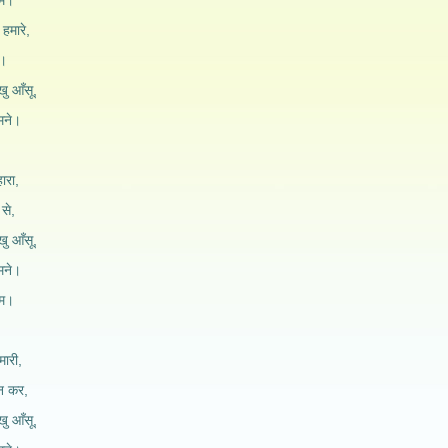
ाम।
 हमारे,
े।
खु आँसू,
ुमने।
ारा,
 से,
खु आँसू,
ुमने।
ाम।
मारी,
न कर,
खु आँसू,