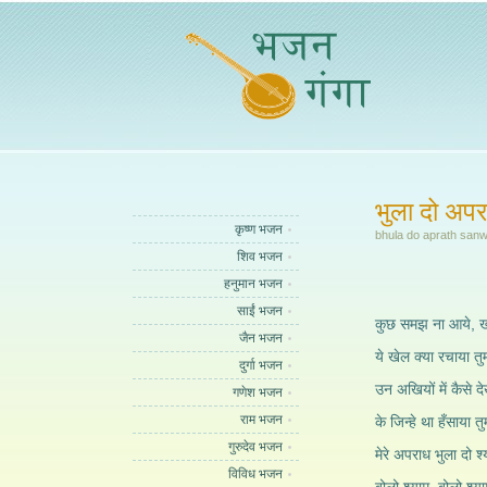
भुला दो अपरा
कृष्ण भजन
bhula do aprath san
शिव भजन
हनुमान भजन
साईं भजन
कुछ समझ ना आये, खा
जैन भजन
ये खेल क्या रचाया तु
दुर्गा भजन
उन अखियों में कैसे दे
गणेश भजन
राम भजन
के जिन्हे था हँसाया तु
गुरुदेव भजन
मेरे अपराध भुला दो श्
विविध भजन