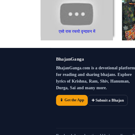
एसो रास रचयो वृन्दावन में
BhajanGanga
BhajanGanga.com is a devotional platform
for reading and sharing bhajans. Explore
lyrics of Krishna, Ram, Shiv, Hanuman,
Durga, Sai and many more.
📱 Get the App
➕ Submit a Bhajan