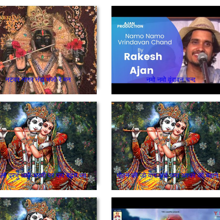
नटवर नागर नंदा भजो रे मन
नमो नमो वृंदावन चन्द
अवतार लो प्रभु आके धरती पर पाप बढ़त जावे.....
मोहन की जो याद आई जरा अश्को को बहाने 