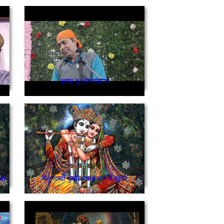
कृष्णा तू करुणासागर
दो
मैंनू सच्ची मुच्ची अपना बना लै सांवरे