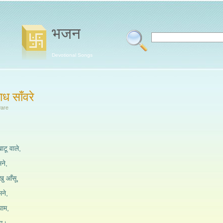
भजन
Devotional Songs
ध साँवरे
ware
टू वाले,
मने,
खु आँसू,
मने,
याम,