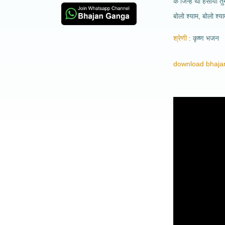
के जिन्हे था हँसाया त
बोलो श्याम, बोलो श्य
श्रेणी
कृष्ण भजन
download bhajan