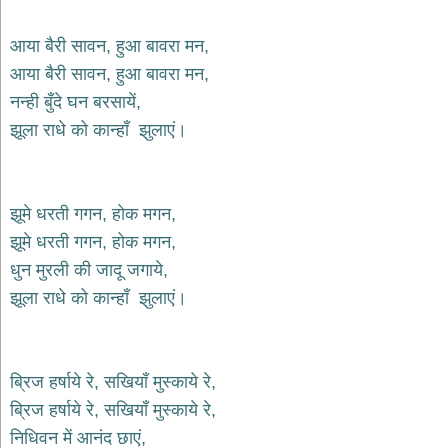
भजन
hanuman
आया बैरी सावन, हुआ बावरा मन,
bhajans
आया बैरी सावन, हुआ बावरा मन,
साईं
नन्ही बुँदे घन बरसायें,
भजन
sai
झूला राधे को कान्हाँ झुलाएं।
bhajans
जैन
भजन
jain
झूमे धरती गगन, होक मगन,
bhajans
झूमे धरती गगन, होक मगन,
दुर्गा
धुन मुरली की जादू जगाये,
भजन
झूला राधे को कान्हाँ झुलाएं।
durga
bhajans
गणेश
भजन
ब्रिज हर्षाये रे, सखियाँ मुस्काये रे,
ganesh
bhajans
ब्रिज हर्षाये रे, सखियाँ मुस्काये रे,
राम
निधिवन में आनंद छाएं,