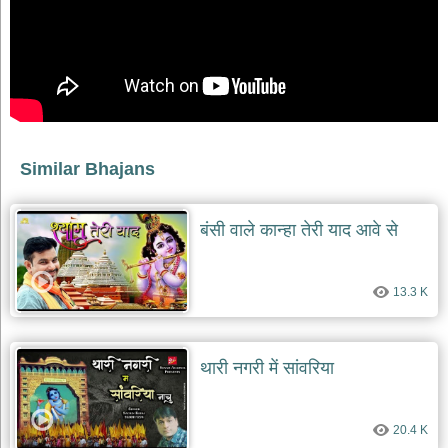
देश
भक्ति
भजन
patriotic
bhajans
खाटू
श्याम
Similar Bhajans
भजन
khatu
shaym
बंसी वाले कान्हा तेरी याद आवे से
bhajans
रानी
सती
13.3 K
दादी
भजन
rani
sati
थारी नगरी में सांवरिया
dadi
bhajans
बावा
20.4 K
लाल