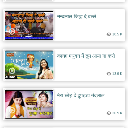
दयाल
भजन
bawa
नन्दलाल जिह्ना दे वल्ले
lal
dayal
bhajans
शनि
10.5 K
देव
भजन
shani
कान्हा मधुवन में तुम आया ना करो
dev
bhajans
आज
13.9 K
का
भजन
bhajan
of
the
मेरा छोड़ दे दुपट्टा नंदलाल
day
भजन
जोड़ें
20.5 K
add
bhajans