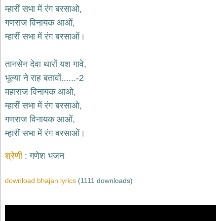
म्हारीं सभा में रंग बरसाओ,
देश
गणराज विनायक आओं,
भक्ति
म्हारीं सभा में रंग बरसाओं।
भजन
patriotic
bhajans
तानसेन देवा थारों यश गावे,
खाटू
भूल्या ने राह बतावों......-2
श्याम
भजन
महाराज विनायक आओ,
khatu
म्हारीं सभा में रंग बरसाओ,
shaym
bhajans
गणराज विनायक आओं,
रानी
म्हारीं सभा में रंग बरसाओं।
सती
दादी
श्रेणी
गणेश भजन
भजन
rani
sati
download bhajan lyrics
(1111 downloads)
dadi
bhajans
बावा
लाल