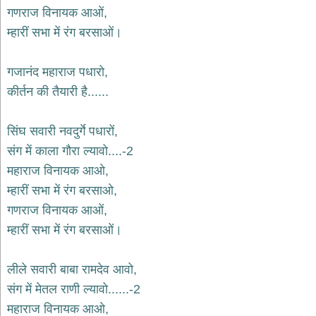
भजन
गणराज विनायक आओं,
raam
bhajans
म्हारीं सभा में रंग बरसाओं।
गुरुदेव
भजन
गजानंद महाराज पधारो,
gurudev
bhajans
कीर्तन की तैयारी है......
विविध
भजन
सिंघ सवारी नवदुर्गे पधारों,
miscellaneous
bhajans
संग में काला गौरा ल्यावो....-2
महाराज विनायक आओ,
विष्णु
भजन
म्हारीं सभा में रंग बरसाओ,
vishnu
bhajans
गणराज विनायक आओं,
म्हारीं सभा में रंग बरसाओं।
बाबा
बालक
नाथ
लीले सवारी बाबा रामदेव आवो,
भजन
संग में मेतल राणी ल्यावो......-2
baba
balak
महाराज विनायक आओ,
nath
bhajans