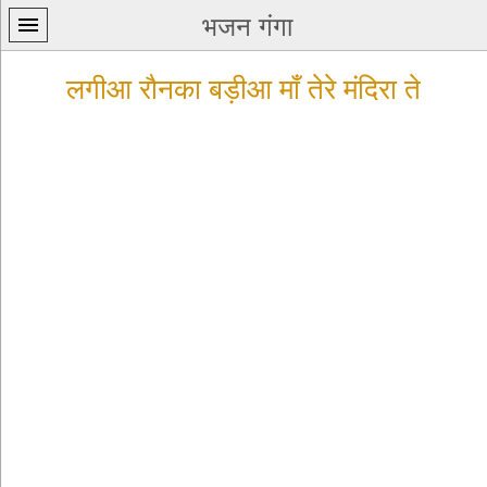
भजन गंगा
लगीआ रौनका बड़ीआ माँ तेरे मंदिरा ते
प्रथम
पन्ना
home
कृष्ण
भजन
krishna
bhajans
शिव
भजन
shiv
bhajans
हनुमान