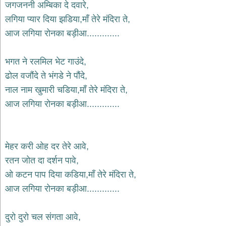
भजन
जगजननी अम्बिका दे दवारे,
raam
bhajans
लगिया प्यार दिया झडिया,माँ तेरे मंदिरा ते,
आज लगिया रोनका बड़ीआ.............
गुरुदेव
भजन
gurudev
भगत ने रलमिल भेट गाउंदे,
bhajans
ढोल वजौंदे ते भंगडे ने पौंदे,
विविध
भजन
नाल नाम खुमारी चडिया,माँ तेरे मंदिरा ते,
miscellaneous
आज लगिया रोनका बड़ीआ.............
bhajans
विष्णु
भजन
vishnu
मेहर करी ओह दर तेरे आवे,
bhajans
रतन जोत दा दर्शन पावे,
बाबा
ओ कटन पाप दिया कडिया,माँ तेरे मंदिरा ते,
बालक
नाथ
आज लगिया रोनका बड़ीआ.............
भजन
baba
balak
दुरो दुरो चल संगता आवे,
nath
bhajans