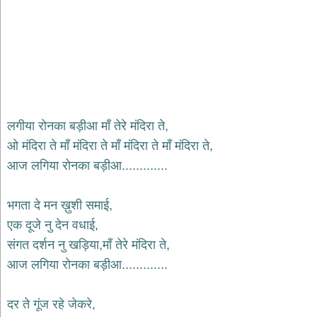
भजन
hanuman
bhajans
साईं
भजन
sai
bhajans
जैन
लगीया रोनका बड़ीआ माँ तेरे मंदिरा ते,
भजन
ओ मंदिरा ते माँ मंदिरा ते माँ मंदिरा ते माँ मंदिरा ते,
jain
bhajans
आज लगिया रोनका बड़ीआ.............
दुर्गा
भजन
भगता दे मन ख़ुशी समाई,
durga
bhajans
एक दूजे नु देन वधाई,
गणेश
संगत दर्शन नु खड़िया,माँ तेरे मंदिरा ते,
भजन
आज लगिया रोनका बड़ीआ.............
ganesh
bhajans
दर ते गूंज रहे जेकरे,
राम