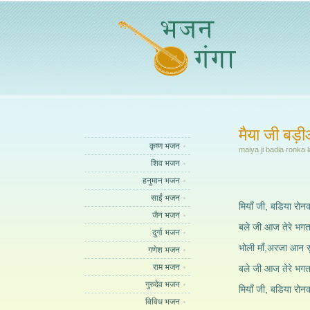
मैया जी बड़
कृष्ण भजन
maiya ji badia ronka l
शिव भजन
हनुमान भजन
साईं भजन
मियाँ जी, बडिया रोन
जैन भजन
बले जी आज तेरे भगता
दुर्गा भजन
भोली माँ,अरजा आन सु
गणेश भजन
राम भजन
बले जी आज तेरे भगता
गुरुदेव भजन
मियाँ जी, बडिया रोन
विविध भजन