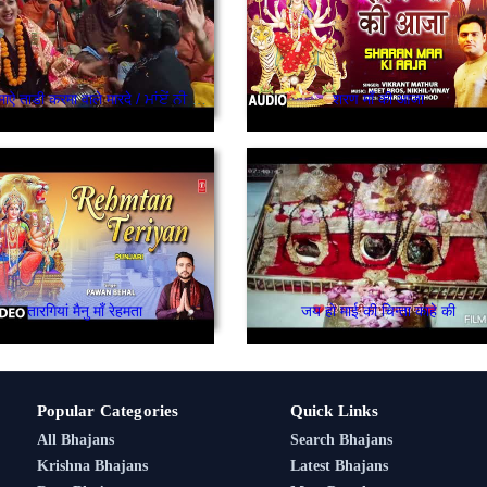
माऐ नी माऐ ताडी करमा वाले मारदे / ਮਾਂਏਂ ਨੀ ਮਾਂਏਂ ਤਾੜੀ ਕਰਮਾਂ ਵਾਲੇ ਮਾਰਦੇ
शरण माँ की आजा
तारगियां मैनु माँ रेहमता
जय हो माई की चिन्ता काहे की
Popular Categories
Quick Links
All Bhajans
Search Bhajans
Krishna Bhajans
Latest Bhajans