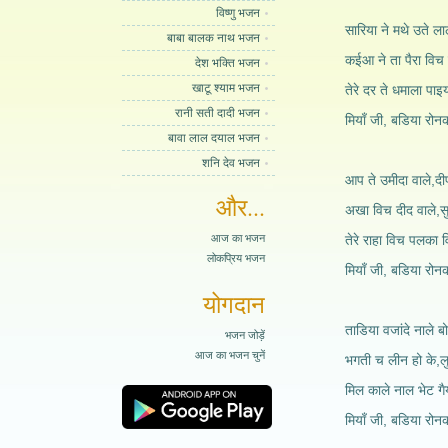
विष्णु भजन
सारिया ने मथे उते ला
बाबा बालक नाथ भजन
कईआ ने ता पैरा विच ग
देश भक्ति भजन
खाटू श्याम भजन
तेरे दर ते धमाला पाइय
रानी सती दादी भजन
मियाँ जी, बडिया रोनक
बावा लाल दयाल भजन
शनि देव भजन
आप ते उमीदा वाले,दी
और...
अखा विच दीद वाले,सु
आज का भजन
तेरे राहा विच पलका व
लोकप्रिय भजन
मियाँ जी, बडिया रोनक
योगदान
ताडिया वजांदे नाले ब
भजन जोड़ें
आज का भजन चुनें
भगती च लीन हो के,लुत
मिल काले नाल भेट गैय
मियाँ जी, बडिया रोन