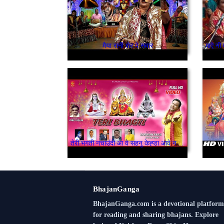
मैया रानी शेर पे सवार
तेरी भगती नचाउंदी आ वे सहनु केह्डा आवे नचना
BhajanGanga
BhajanGanga.com is a devotional platform
for reading and sharing bhajans. Explore