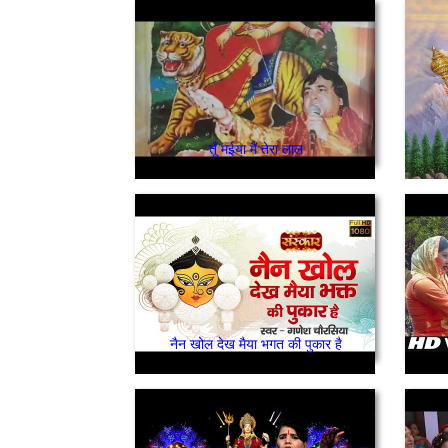
तूँ मईया मैं तेरा लाल
नैन खोल देख मैया भगत की पुकार है