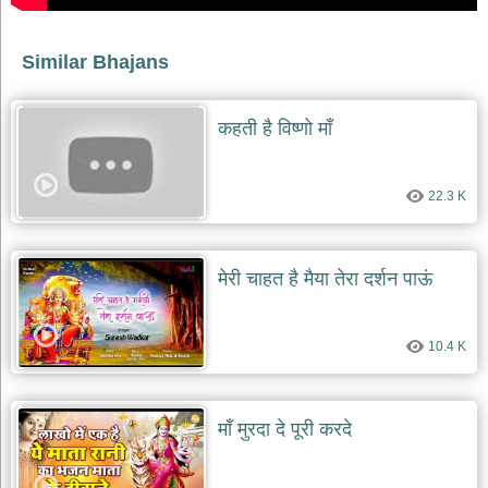
भजन
raam
bhajans
Similar Bhajans
गुरुदेव
भजन
gurudev
कहती है विष्णो माँ
bhajans
विविध
भजन
22.3 K
miscellaneous
bhajans
विष्णु
मेरी चाहत है मैया तेरा दर्शन पाऊं
भजन
vishnu
bhajans
10.4 K
बाबा
बालक
नाथ
भजन
माँ मुरदा दे पूरी करदे
baba
balak
nath
bhajans