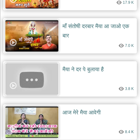
17.9 K
देश
भक्ति
भजन
माँ संतोषी दरबार मैया आ जाओ एक
patriotic
bhajans
बार
खाटू
7.0 K
श्याम
भजन
khatu
shaym
मैया ने दर पे बुलाया है
bhajans
रानी
सती
3.8 K
दादी
भजन
rani
sati
आज मेरे मैया आवेगी
dadi
bhajans
बावा
8.4 K
लाल