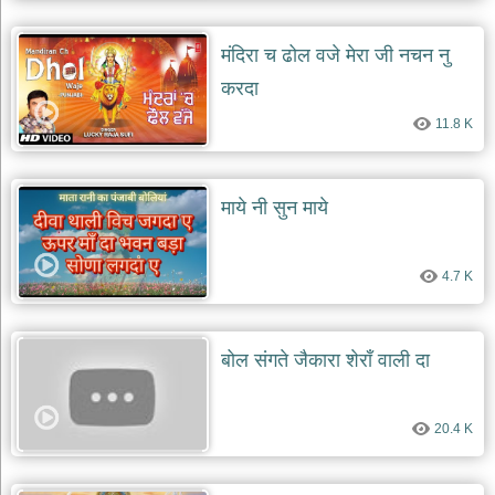
दयाल
भजन
मंदिरा च ढोल वजे मेरा जी नचन नु
bawa
lal
dayal
करदा
bhajans
11.8 K
शनि
देव
भजन
shani
माये नी सुन माये
dev
bhajans
आज
4.7 K
का
भजन
bhajan
of
बोल संगते जैकारा शेराँ वाली दा
the
day
भजन
20.4 K
जोड़ें
add
bhajans