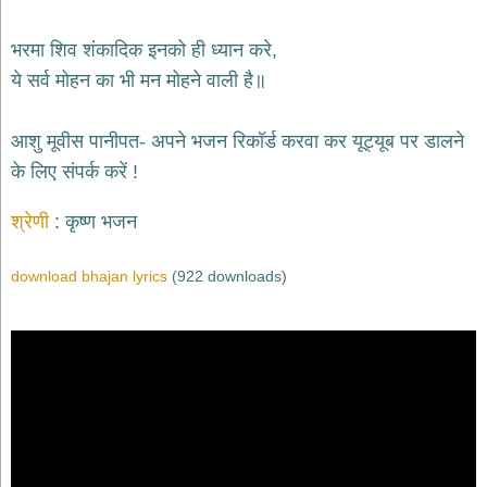
भजन
hanuman
भरमा शिव शंकादिक इनको ही ध्यान करे,
bhajans
ये सर्व मोहन का भी मन मोहने वाली है॥
साईं
भजन
sai
आशु मूवीस पानीपत- अपने भजन रिकॉर्ड करवा कर यूट्यूब पर डालने
bhajans
के लिए संपर्क करें !
जैन
भजन
श्रेणी
कृष्ण भजन
jain
bhajans
download bhajan lyrics
(922 downloads)
दुर्गा
भजन
durga
bhajans
गणेश
भजन
ganesh
bhajans
राम