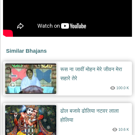
भजन
raam
bhajans
गुरुदेव
भजन
gurudev
bhajans
विविध
Similar Bhajans
भजन
miscellaneous
bhajans
रूस ना जावीं मोहन मेरे जीवन मेरा
विष्णु
सहारे तेरे
भजन
vishnu
100.0 K
bhajans
बाबा
बालक
ढोल बजावे ढोलिया नटवर लाला
नाथ
भजन
होलिया
baba
balak
10.6 K
nath
bhajans