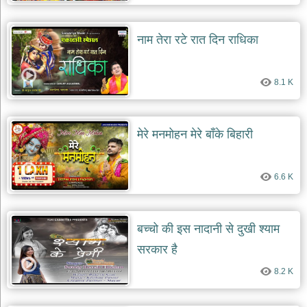
देश
भक्ति
नाम तेरा रटे रात दिन राधिका
भजन
patriotic
bhajans
8.1 K
खाटू
श्याम
भजन
मेरे मनमोहन मेरे बाँके बिहारी
khatu
shaym
bhajans
6.6 K
रानी
सती
दादी
भजन
बच्चो की इस नादानी से दुखी श्याम
rani
sati
सरकार है
dadi
bhajans
8.2 K
बावा
लाल