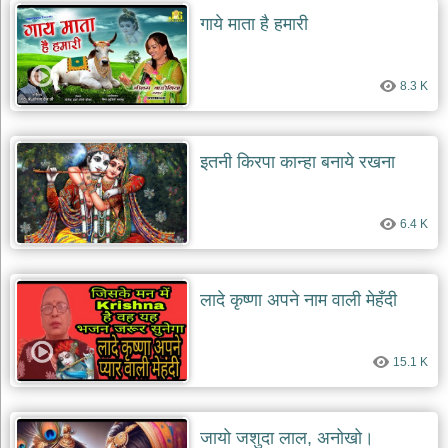
दयाल
गाये माता है हमारी
भजन
bawa
lal
dayal
bhajans
8.3 K
शनि
देव
इतनी किरपा कान्हा बनाये रखना
भजन
shani
dev
bhajans
6.4 K
आज
का
भजन
लादे कृष्णा अपने नाम वाली मेहँदी
bhajan
of
the
day
15.1 K
भजन
जोड़ें
add
bhajans
जायो जशुदा लाल, अनोखो।