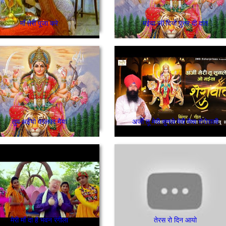
माँ तेरी पूजा करे
मईया जी दियो पुत्तर दी दात
तुम अईयो कालका मैया
अर्जी तू मेरी सुनले मेरी मैया शेरोवाली
मेरी माँ दा है भवन रंगीला
तेरस रो दिन आयो