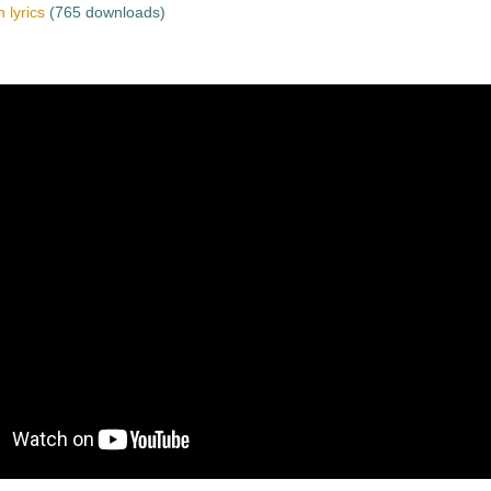
 lyrics
(765 downloads)