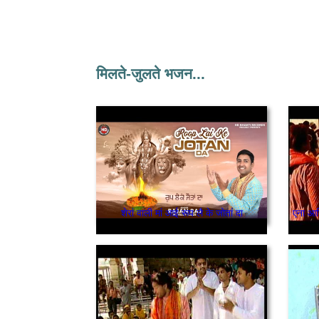
मिलते-जुलते भजन...
शेरां वाली मां आई रूप लै के जोतां दा