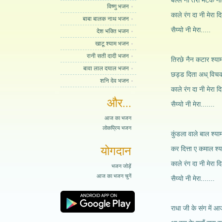
बल्ले नी तेरा मटक ना
विष्णु भजन
काले रंग दा नी मेरा द
बाबा बालक नाथ भजन
सैय्यो नी मेरा.....
देश भक्ति भजन
खाटू श्याम भजन
रानी सती दादी भजन
तिरछे नैन कटार श्याम
बावा लाल दयाल भजन
छड्ड दिता अध् विचका
शनि देव भजन
काले रंग दा नी मेरा द
और...
सैय्यो नी मेरा.......
आज का भजन
लोकप्रिय भजन
कुंडला वाले बाल श्याम
योगदान
कर दित्ता ए कमाल श्य
काले रंग दा नी मेरा द
भजन जोड़ें
आज का भजन चुनें
सैय्यो नी मेरा.......
राधा जी के संग में आ