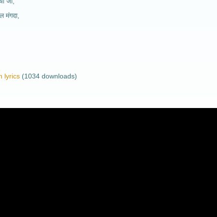
चा जा,
िल मंगदा,
 lyrics
(1034 downloads)