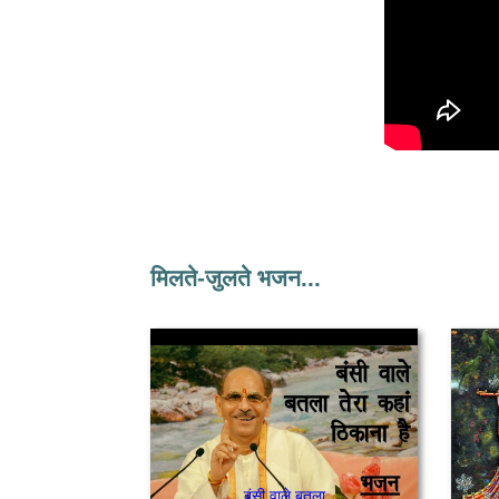
मिलते-जुलते भजन...
बंसी वाले बतला