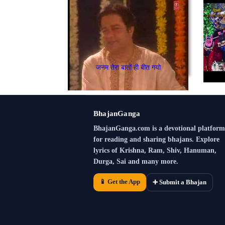
जनम तेरा बातों ही बीत गयो
BhajanGanga
BhajanGanga.com is a devotional platform
for reading and sharing bhajans. Explore
lyrics of Krishna, Ram, Shiv, Hanuman,
Durga, Sai and many more.
📱 Get the App
➕ Submit a Bhajan