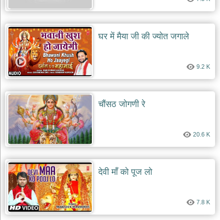
घर में मैया जी की ज्योत जगाले
9.2 K
चौंसठ जोगणी रे
20.6 K
देवी माँ को पूज लो
7.8 K