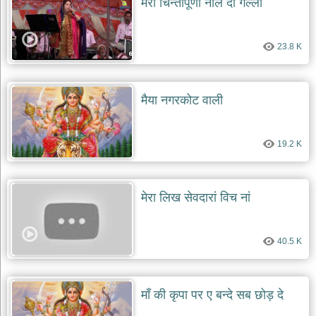
मेरा चिन्तापूर्णी नाल दो गल्लां
23.8 K
मैया नगरकोट वाली
19.2 K
मेरा लिख सेवदारां विच नां
40.5 K
माँ की कृपा पर ए बन्दे सब छोड़ दे