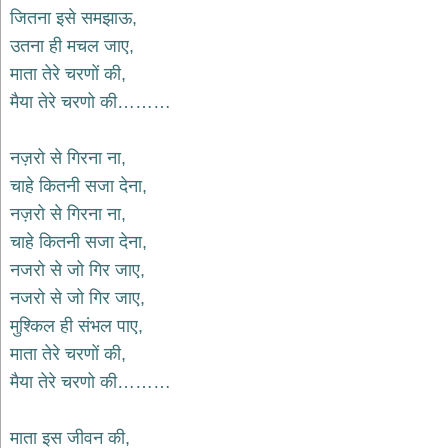
भजन
जितना इसे समझाऊ,
raam
bhajans
उतना ही मचल जाए,
गुरुदेव
माता तेरे चरणों की,
भजन
मैया तेरे चरणो की………
gurudev
bhajans
विविध
नज़रो से गिरना ना,
भजन
चाहे कितनी सजा देना,
miscellaneous
bhajans
नज़रो से गिरना ना,
चाहे कितनी सजा देना,
विष्णु
भजन
नजरो से जो गिर जाए,
vishnu
bhajans
नजरो से जो गिर जाए,
मुश्किल ही संभल पाए,
बाबा
बालक
माता तेरे चरणों की,
नाथ
मैया तेरे चरणो की………
भजन
baba
balak
माता इस जीवन की,
nath
bhajans