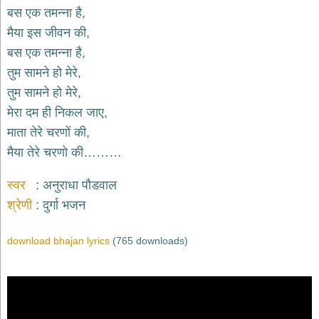
बस एक तमन्ना है,
देश
मैया इस जीवन की,
भक्ति
बस एक तमन्ना है,
भजन
patriotic
तुम सामने हो मेरे,
bhajans
तुम सामने हो मेरे,
खाटू
मेरा दम ही निकल जाए,
श्याम
भजन
माता तेरे चरणों की,
khatu
मैया तेरे चरणो की………
shaym
bhajans
स्वर
अनुराधा पौडवाल
रानी
सती
श्रेणी
दुर्गा भजन
दादी
भजन
download bhajan lyrics
(765 downloads)
rani
sati
dadi
bhajans
बावा
लाल