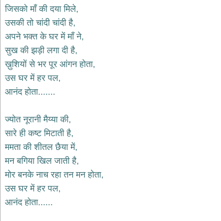
भजन
जिसको माँ की दया मिले,
hanuman
उसकी तो चांदी चांदी है,
bhajans
अपने भक्त के घर में माँ ने,
साईं
सुख की झड़ी लगा दी है,
भजन
sai
ख़ुशियों से भर पूर आंगन होता,
bhajans
उस घर में हर पल,
जैन
आनंद होता.......
भजन
jain
bhajans
ज्योत नूरानी मैय्या की,
दुर्गा
सारे ही कष्ट मिटाती है,
भजन
ममता की शीतल छैया में,
durga
bhajans
मन बगिया खिल जाती है,
गणेश
मोर बनके नाच रहा तन मन होता,
भजन
उस घर में हर पल,
ganesh
bhajans
आनंद होता......
राम