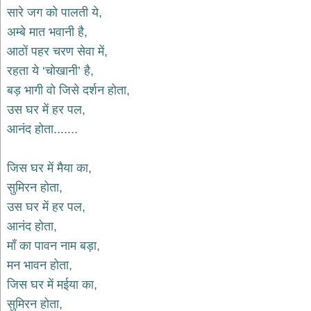
भजन
सारे जग को पालती ये,
raam
bhajans
अम्बे मात भवानी है,
गुरुदेव
आठों पहर चरण सेवा में,
भजन
रहता ये ‘चोखानी’ है,
gurudev
bhajans
बड़ भागी वो जिसे दर्शन होता,
विविध
उस घर में हर पल,
भजन
आनंद होता.......
miscellaneous
bhajans
जिस घर में मैया का,
विष्णु
भजन
सुमिरन होता,
vishnu
bhajans
उस घर में हर पल,
आनंद होता,
बाबा
बालक
माँ का पावन नाम बड़ा,
नाथ
मन भावन होता,
भजन
जिस घर में मईया का,
baba
balak
सुमिरन होता,
nath
bhajans