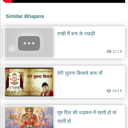
दयाल
भजन
bawa
Similar Bhajans
lal
dayal
bhajans
राखी मैं बना के रखड़ी
शनि
देव
भजन
11.1 K
shani
dev
bhajans
आज
तेरी तुलना किससे करू माँ
का
भजन
bhajan
of
29.4 K
the
day
भजन
तुम दिल की धड़कन में रहती हो मां
जोड़ें
add
रहती हो
bhajans