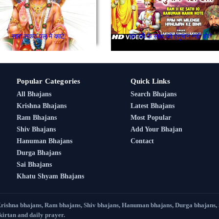
सारा संकट पल मे काटे
राम जी के साथ जो हनुमान नही होते
Popular Categories
Quick Links
All Bhajans
Search Bhajans
Krishna Bhajans
Latest Bhajans
Ram Bhajans
Most Popular
Shiv Bhajans
Add Your Bhajan
Hanuman Bhajans
Contact
Durga Bhajans
Sai Bhajans
Khatu Shyam Bhajans
Krishna bhajans, Ram bhajans, Shiv bhajans, Hanuman bhajans, Durga bhajans,
 kirtan and daily prayer.