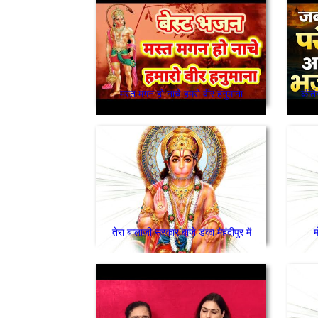
मस्त मगन हो नाचे हमरो वीर हनुमाना
कीर्त
तेरा बालाजी सरकार बाजे डंका मेहंदीपुर में
म