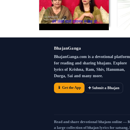
अरे लंका वालों दशानन से कह दो
BhajanGanga
BhajanGanga.com is a devotional platform
for reading and sharing bhajans. Explore
lyrics of Krishna, Ram, Shiv, Hanuman,
Durga, Sai and many more.
📱 Get the App
➕ Submit a Bhajan
Read and share devotional bhajans online — 
a large collection of bhajan lyrics for satsang,