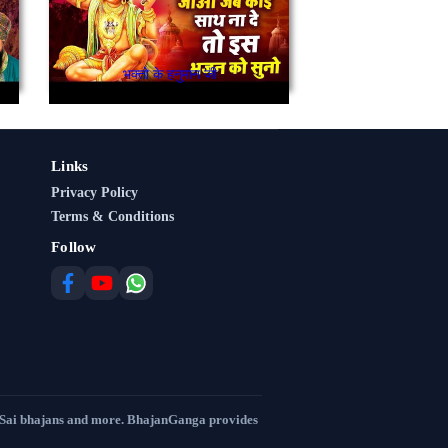
भक्तो के हनुमान जी
Links
Privacy Policy
Terms & Conditions
Follow
 Sai bhajans and more. BhajanGanga provides