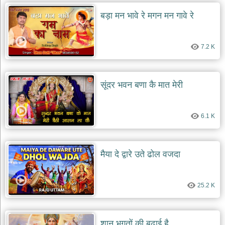
दयाल
बड़ा मन भावे रे मगन मन गावे रे
भजन
bawa
lal
dayal
bhajans
7.2 K
शनि
देव
भजन
सूंदर भवन बणा कै मात मेरी
shani
dev
bhajans
6.1 K
आज
का
भजन
bhajan
मैया दे द्वारे उते ढोल वजदा
of
the
day
25.2 K
भजन
जोड़ें
add
bhajans
शान भगतों की बढ़ाई है