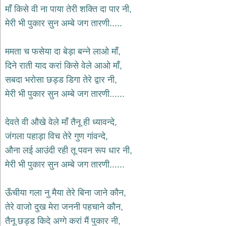
भजन
माँ किसे वी ना पाया तेरी शक्ति दा पार नी,
hanuman
मेरी भी पुकार सुन अम्बे जग तारणी.....
bhajans
साईं
ममता च फसेया दा बेड़ा बन्ने लाओ माँ,
भजन
sai
दिने राती याद करां किसे वेले आओ माँ,
bhajans
सबदा भरोसा छड्ड डिगा तेरे द्वार नी,
जैन
मेरी भी पुकार सुन अम्बे जग तारणी......
भजन
jain
bhajans
देवते वी औखे वेले माँ तैनू ही ध्यावन्दे,
दुर्गा
जंगला पहाड़ा विच तेरे गुण गांवन्दे,
भजन
औना लई आउंदी रही तू पवन रूप धार नी,
durga
bhajans
मेरी भी पुकार सुन अम्बे जग तारणी......
गणेश
भजन
ऊँचीया गला नु मैया तेरे बिना जाने कौन,
ganesh
bhajans
तेरे वाजो दुख मेरा जननी पहचाने कौन,
राम
तैनू छड्ड किदे अग्गे करां मैं पुकार नी,