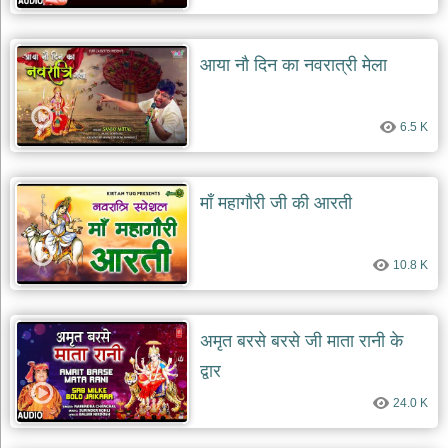
देश
भक्ति
आया नौ दिन का नवरात्री मेला
भजन
patriotic
bhajans
6.5 K
खाटू
श्याम
भजन
माँ महागौरी जी की आरती
khatu
shaym
bhajans
रानी
10.8 K
सती
दादी
भजन
अमृत बरसे बरसे जी माता रानी के
rani
sati
द्वार
dadi
bhajans
24.0 K
बावा
लाल