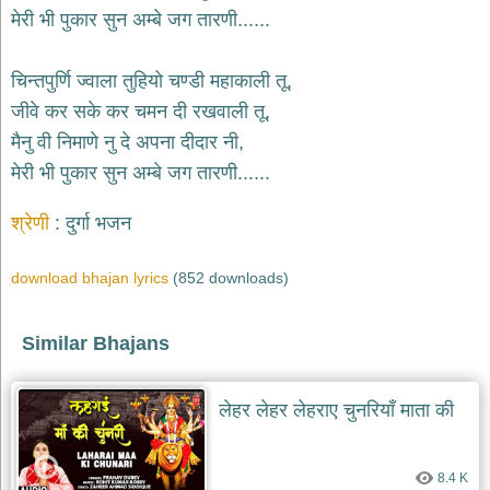
भजन
मेरी भी पुकार सुन अम्बे जग तारणी......
raam
bhajans
गुरुदेव
चिन्तपुर्णि ज्वाला तुहियो चण्डी महाकाली तू,
भजन
जीवे कर सके कर चमन दी रखवाली तू,
gurudev
bhajans
मैनु वी निमाणे नु दे अपना दीदार नी,
विविध
मेरी भी पुकार सुन अम्बे जग तारणी......
भजन
miscellaneous
श्रेणी
दुर्गा भजन
bhajans
विष्णु
download bhajan lyrics
(852 downloads)
भजन
vishnu
bhajans
Similar Bhajans
बाबा
बालक
नाथ
लेहर लेहर लेहराए चुनरियाँ माता की
भजन
baba
balak
nath
8.4 K
bhajans