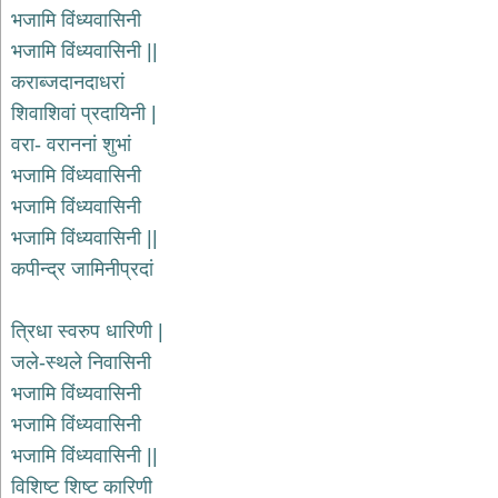
भजन
भजामि विंध्यवासिनी
raam
bhajans
भजामि विंध्यवासिनी ||
गुरुदेव
कराब्जदानदाधरां
भजन
शिवाशिवां प्रदायिनी |
gurudev
bhajans
वरा- वराननां शुभां
विविध
भजामि विंध्यवासिनी
भजन
भजामि विंध्यवासिनी
miscellaneous
bhajans
भजामि विंध्यवासिनी ||
कपीन्द्र जामिनीप्रदां
विष्णु
भजन
vishnu
bhajans
त्रिधा स्वरुप धारिणी |
जले-स्थले निवासिनी
बाबा
बालक
भजामि विंध्यवासिनी
नाथ
भजामि विंध्यवासिनी
भजन
भजामि विंध्यवासिनी ||
baba
balak
विशिष्ट शिष्ट कारिणी
nath
bhajans