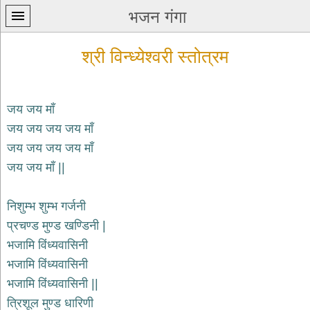
भजन गंगा
श्री विन्ध्येश्वरी स्तोत्रम
जय जय माँ
जय जय जय जय माँ
प्रथम
जय जय जय जय माँ
पन्ना
home
जय जय माँ ||
कृष्ण
भजन
निशुम्भ शुम्भ गर्जनी
krishna
bhajans
प्रचण्ड मुण्ड खण्डिनी |
भजामि विंध्यवासिनी
शिव
भजन
भजामि विंध्यवासिनी
shiv
भजामि विंध्यवासिनी ||
bhajans
त्रिशूल मुण्ड धारिणी
हनुमान