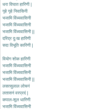
भजन
धरा विघात हारिणी |
hanuman
गृहे गृहे निवासिनी
bhajans
भजामि विंध्यवासिनी
साईं
भजामि विंध्यवासिनी
भजन
sai
भजामि विंध्यवासिनी ||
bhajans
दरिद्र दुःख हारिणी
जैन
सदा विभूति कारिणी |
भजन
jain
bhajans
वियोग शोक हारिणी
दुर्गा
भजामि विंध्यवासिनी
भजन
भजामि विंध्यवासिनी
durga
bhajans
भजामि विंध्यवासिनी ||
गणेश
लसत्सुलाल लोचनं
भजन
लतासनं वरप्रदं |
ganesh
bhajans
कपाल-शूल धारिणी
राम
भजामि विंध्यवासिनी