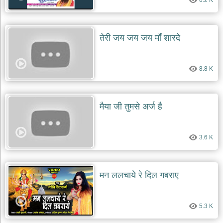
6.2 K
तेरी जय जय जय माँ शारदे
8.8 K
मैया जी तुमसे अर्ज है
3.6 K
मन ललचाये रे दिल गबराए
5.3 K