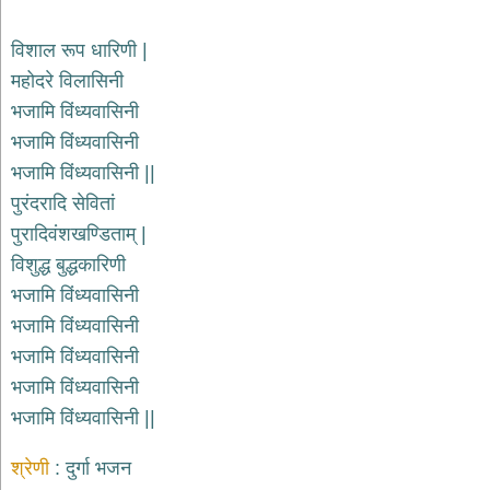
देश
विशाल रूप धारिणी |
भक्ति
महोदरे विलासिनी
भजन
patriotic
भजामि विंध्यवासिनी
bhajans
भजामि विंध्यवासिनी
खाटू
भजामि विंध्यवासिनी ||
श्याम
भजन
पुरंदरादि सेवितां
khatu
पुरादिवंशखण्डिताम् |
shaym
bhajans
विशुद्ध बुद्धकारिणी
रानी
भजामि विंध्यवासिनी
सती
भजामि विंध्यवासिनी
दादी
भजामि विंध्यवासिनी
भजन
rani
भजामि विंध्यवासिनी
sati
dadi
भजामि विंध्यवासिनी ||
bhajans
बावा
श्रेणी
दुर्गा भजन
लाल