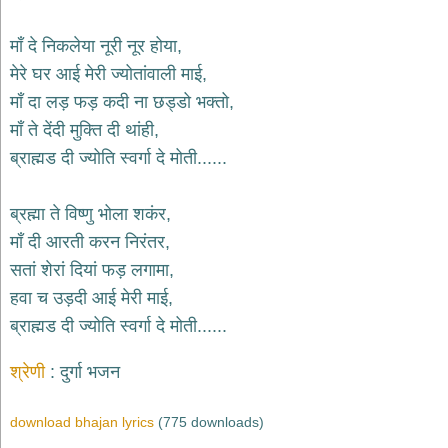
भजन
hanuman
माँ दे निकलेया नूरी नूर होया,
bhajans
मेरे घर आई मेरी ज्योतांवाली माई,
साईं
माँ दा लड़ फड़ कदी ना छड्डो भक्तो,
भजन
sai
माँ ते देंदी मुक्ति दी थांही,
bhajans
ब्राह्मड दी ज्योति स्वर्गा दे मोती......
जैन
भजन
jain
ब्रह्मा ते विष्णु भोला शकंर,
bhajans
माँ दी आरती करन निरंतर,
दुर्गा
सतां शेरां दियां फड़ लगामा,
भजन
हवा च उड़दी आई मेरी माई,
durga
bhajans
ब्राह्मड दी ज्योति स्वर्गा दे मोती......
गणेश
भजन
श्रेणी
दुर्गा भजन
ganesh
bhajans
download bhajan lyrics
(775 downloads)
राम