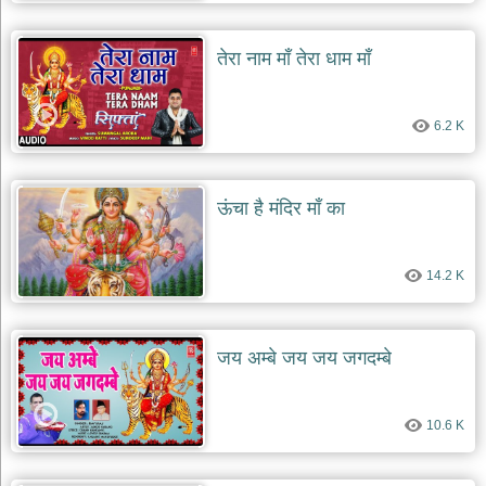
दयाल
भजन
bawa
तेरा नाम माँ तेरा धाम माँ
lal
dayal
bhajans
6.2 K
शनि
देव
भजन
shani
ऊंचा है मंदिर माँ का
dev
bhajans
आज
14.2 K
का
भजन
bhajan
of
the
जय अम्बे जय जय जगदम्बे
day
भजन
जोड़ें
10.6 K
add
bhajans