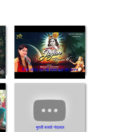
मैं तो जोगन बन गई श्याम इक तेरे कारण
 तेरा की लगदा जेडा़ पर्दे च लुक्केया रैहन्दा/ਨੀ ਓਹ ਤੇਰਾ ਕੀ ਲੱਗਦਾ
मुरली बजावे नंदलाल