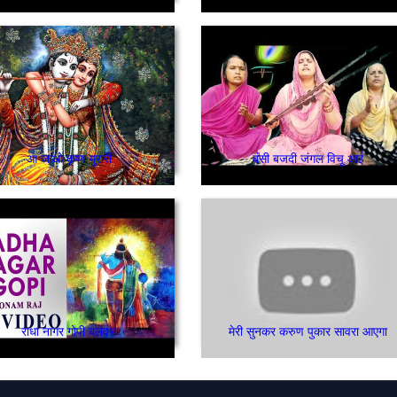
आ जाओ कृष्ण मुरारी
बंसी बजदी जंगल विचू आई
राधा नागर गोपी बलवभ
मेरी सुनकर करुण पुकार सावरा आएगा