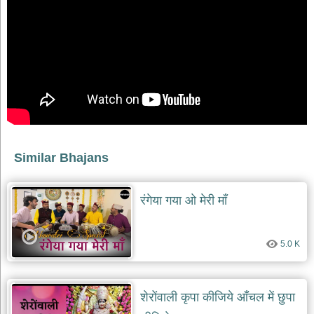
देश
भक्ति
भजन
patriotic
bhajans
खाटू
श्याम
भजन
khatu
shaym
Similar Bhajans
bhajans
रानी
सती
रंगेया गया ओ मेरी माँ
दादी
भजन
rani
5.0 K
sati
dadi
bhajans
बावा
शेरोंवाली कृपा कीजिये आँचल में छुपा
लाल