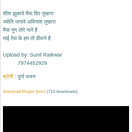
भजन
raam
bhajans
शीश झुकाये मैया दिप तुम्हारा
गुरुदेव
ज्योति जगाये अविनाश तुम्हारा
भजन
मैया गुण तोरे गाने है
gurudev
bhajans
माई रेवा के हम तो दीवाने है
विविध
भजन
Upload by: Sunil Raikwar
miscellaneous
bhajans
7974452929
विष्णु
श्रेणी
दुर्गा भजन
भजन
vishnu
bhajans
download bhajan lyrics
(710 downloads)
बाबा
बालक
नाथ
भजन
baba
balak
nath
bhajans