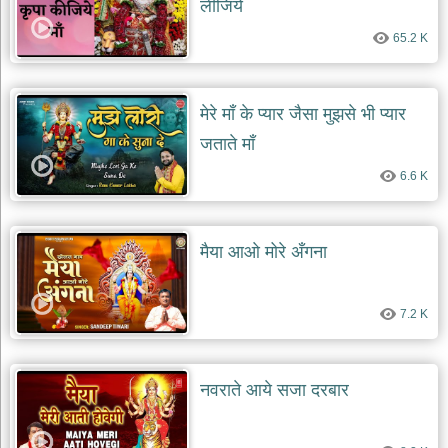
लीजिये
दयाल
भजन
65.2 K
bawa
lal
dayal
bhajans
मेरे माँ के प्यार जैसा मुझसे भी प्यार
शनि
देव
जताते माँ
भजन
6.6 K
shani
dev
bhajans
आज
मैया आओ मोरे अँगना
का
भजन
bhajan
of
7.2 K
the
day
भजन
नवराते आये सजा दरबार
जोड़ें
add
bhajans