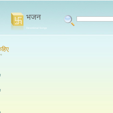
भजन
Devotional Songs
 कहिए
ye
े
े