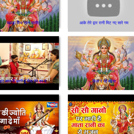
पहाड़ां विच रहन वालीए
आके तेरे द्वार रानी मिट गए सारे गम
हर साल मैं आती हूँ मैया तेरे दर पे
पिला दे ओ मईया