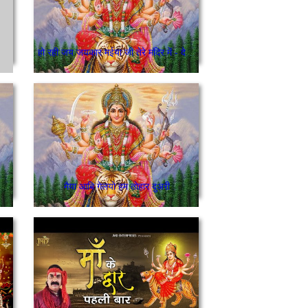
हो रही जय जयकार मईया जी तेरे मंदिर में - देसी भजन
मैया आबि गेलयो हम तोहार दुअरी