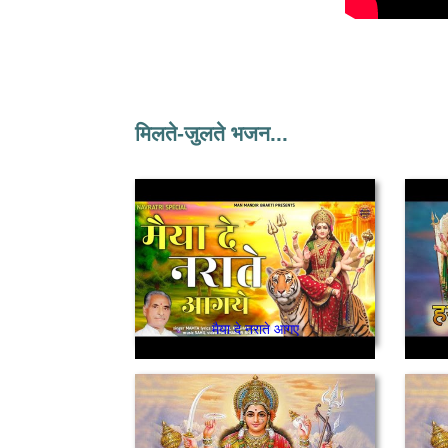
मिलते-जुलते भजन...
मैया दे नराते आगए