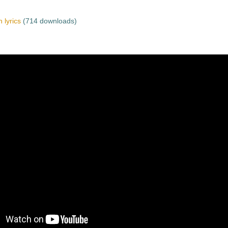
 lyrics
(714 downloads)