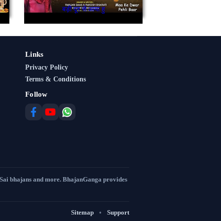
बड़ी दूर से आया हु
Links
Privacy Policy
Terms & Conditions
Follow
 Sai bhajans and more. BhajanGanga provides
Sitemap
•
Support