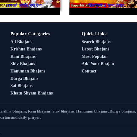
ज्ञान की ज्योति जगा देना
चिंतापुरनी दे जाना दरबार
Popular Categories
Quick Links
All Bhajans
Search Bhajans
Krishna Bhajans
Latest Bhajans
Ram Bhajans
Most Popular
Shiv Bhajans
Add Your Bhajan
Hanuman Bhajans
Contact
Durga Bhajans
Sai Bhajans
Khatu Shyam Bhajans
Krishna bhajans, Ram bhajans, Shiv bhajans, Hanuman bhajans, Durga bhajans,
 kirtan and daily prayer.
.