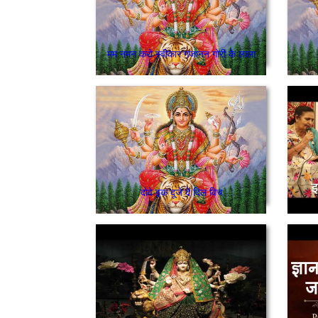
मम नमन करो स्वीकार गजानन गोरी के लाला
दोवे इक दू्जे दे दिल विच