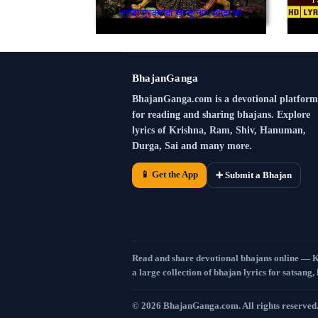
हसँदा मुस्करादां जा तू नाम ध्यांदा जा
BhajanGanga
BhajanGanga.com is a devotional platform
for reading and sharing bhajans. Explore
lyrics of Krishna, Ram, Shiv, Hanuman,
Durga, Sai and many more.
📱 Get the App
➕ Submit a Bhajan
Read and share devotional bhajans online — 
a large collection of bhajan lyrics for satsang,
©
2026
BhajanGanga.com. All rights reserved