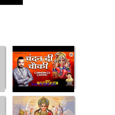
चन्दन दी चोंकी डावा